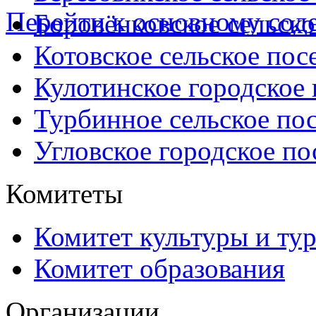
Перейти к основному со
Боровёнковское сельско
Котовское сельское пос
Кулотинское городское
Турбинное сельское по
Угловское городское по
Комитеты
Комитет культуры и ту
Комитет образования
Организации