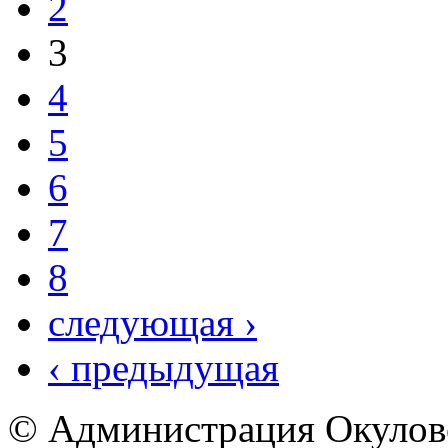
2
3
4
5
6
7
8
следующая ›
‹ предыдущая
© Администрация Окулов