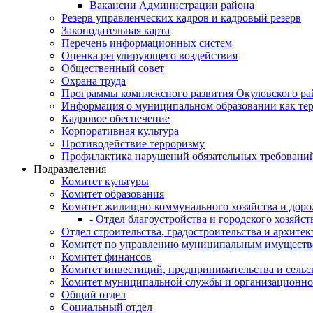
Вакансии Администрации района
Резерв управленческих кадров и кадровый резерв
Законодательная карта
Перечень информационных систем
Оценка регулирующего воздействия
Общественный совет
Охрана труда
Программы комплексного развития Окуловского ра
Информация о муниципальном образовании как те
Кадровое обеспечение
Корпоративная культура
Противодействие терроризму
Профилактика нарушений обязательных требовани
Подразделения
Комитет культуры
Комитет образования
Комитет жилищно-коммунального хозяйства и доро
- Отдел благоустройства и городского хозяйст
Отдел строительства, градостроительства и архите
Комитет по управлению муниципальным имущест
Комитет финансов
Комитет инвестиций, предпринимательства и сельск
Комитет муниципальной службы и организационно
Общий отдел
Социальный отдел