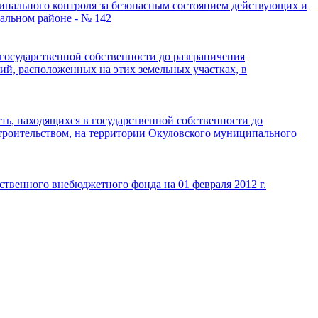
пального контроля за безопасным состоянием действующих и
альном районе - № 142
государственной собственности до разграничения
ий, расположенных на этих земельных участках, в
ь, находящихся в государственной собственности до
строительством, на территории Окуловского муниципального
твенного внебюджетного фонда на 01 февраля 2012 г.