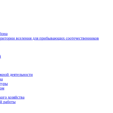
йона
рритории вселения для прибывающих соотечественников
й
жной деятельности
ва
ктуры
вом
ого хозяйства
й работы