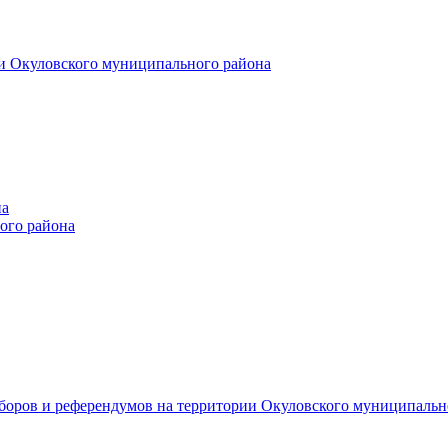
и Окуловского муниципального района
на
ого района
ыборов и референдумов на территории Окуловского муниципальн