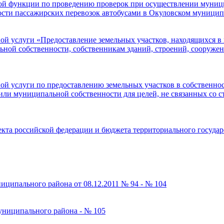
й функции по проведению проверок при осуществлении муници
сти пассажирских перевозок автобусами в Окуловском муницип
 услуги «Предоставление земельных участков, находящихся в 
ной собственности, собственникам зданий, строений, сооружен
 услуги по предоставлению земельных участков в собственност
или муниципальной собственности для целей, не связанных со 
кта российской федерации и бюджета территориального государс
ципального района от 08.12.2011 № 94 - № 104
униципального района - № 105