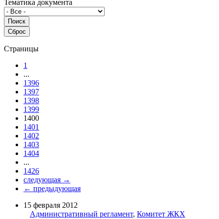
Тематика документа
Страницы
1
...
1396
1397
1398
1399
1400
1401
1402
1403
1404
...
1426
следующая →
← предыдующая
15 февраля 2012
Административный регламент
,
Комитет ЖКХ