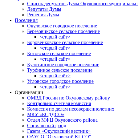
Список депутатов Думы Окуловского муниципальн
Депутаты Думы
Решения Думы
Поселения
Окуловское городское поселение
Березовикское сельское поселение
<старый сайт>
Боровенковское сельское поселение
<старый сайт>
Котовское сельское поселение
<старый сайт>
Кулотинское городское поселение
Турбинное сельское поселение
<старый сайт>
Угловское городское поселение
<старый сайт>
Организации
ОМВД России по Окуловскому району
Контрольно-счетная комиссия
Комиссия по делам несовершеннолетних
МКУ «ЕСДДСО»
Отдел МФЦ Окуловского района
Социальный фонд
Газета «Окуловский вестник»
ОАУСО "Окуловский КЦСО"