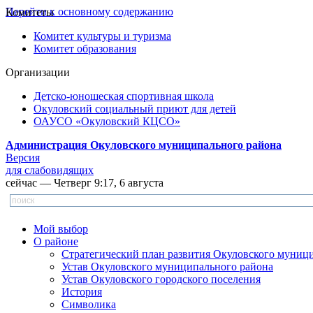
Перейти к основному содержанию
Комитеты
Комитет культуры и туризма
Комитет образования
Организации
Детско-юношеская спортивная школа
Окуловский социальный приют для детей
ОАУСО «Окуловский КЦСО»
Администрация Окуловского муниципального района
Версия
для слабовидящих
сейчас — Четверг 9:17, 6 августа
Мой выбор
О районе
Стратегический план развития Окуловского муниц
Устав Окуловского муниципального района
Устав Окуловского городского поселения
История
Символика