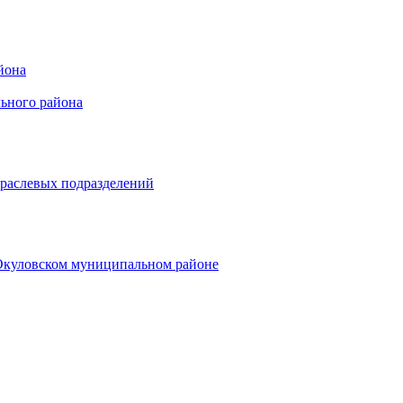
йона
ьного района
траслевых подразделений
 Окуловском муниципальном районе