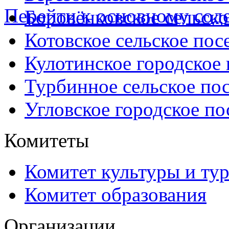
Перейти к основному со
Боровёнковское сельско
Котовское сельское пос
Кулотинское городское
Турбинное сельское по
Угловское городское по
Комитеты
Комитет культуры и ту
Комитет образования
Организации