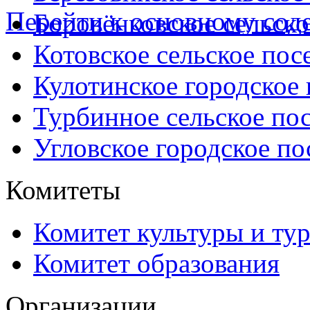
Перейти к основному со
Боровёнковское сельско
Котовское сельское пос
Кулотинское городское
Турбинное сельское по
Угловское городское по
Комитеты
Комитет культуры и ту
Комитет образования
Организации