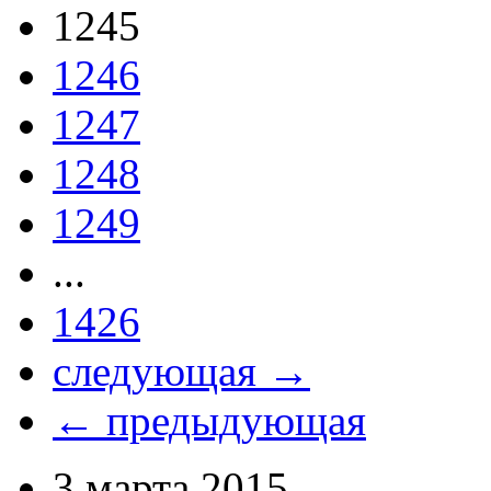
1245
1246
1247
1248
1249
...
1426
следующая →
← предыдующая
3 марта 2015