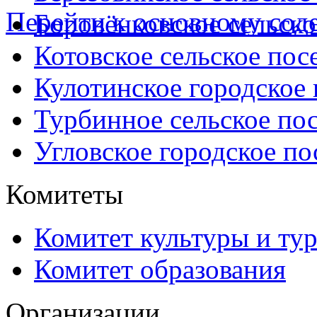
Перейти к основному со
Боровёнковское сельско
Котовское сельское пос
Кулотинское городское
Турбинное сельское по
Угловское городское по
Комитеты
Комитет культуры и ту
Комитет образования
Организации