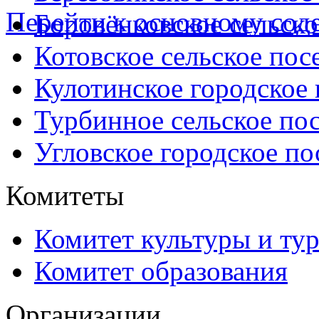
Перейти к основному со
Боровёнковское сельско
Котовское сельское пос
Кулотинское городское
Турбинное сельское по
Угловское городское по
Комитеты
Комитет культуры и ту
Комитет образования
Организации