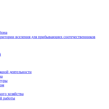
йона
рритории вселения для прибывающих соотечественников
й
жной деятельности
ва
ктуры
вом
ого хозяйства
й работы