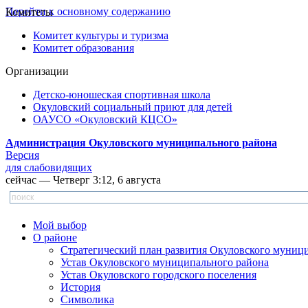
Перейти к основному содержанию
Комитеты
Комитет культуры и туризма
Комитет образования
Организации
Детско-юношеская спортивная школа
Окуловский социальный приют для детей
ОАУСО «Окуловский КЦСО»
Администрация Окуловского муниципального района
Версия
для слабовидящих
сейчас — Четверг 3:12, 6 августа
Мой выбор
О районе
Стратегический план развития Окуловского муниц
Устав Окуловского муниципального района
Устав Окуловского городского поселения
История
Символика