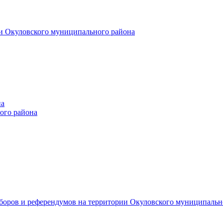
и Окуловского муниципального района
на
ого района
ыборов и референдумов на территории Окуловского муниципальн