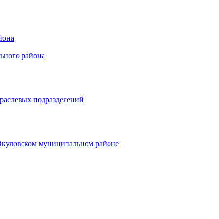
йона
ьного района
траслевых подразделений
 Окуловском муниципальном районе