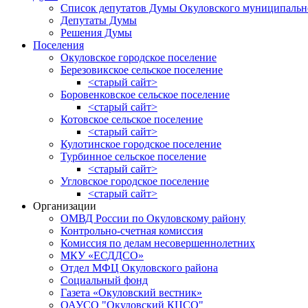
Список депутатов Думы Окуловского муниципальн
Депутаты Думы
Решения Думы
Поселения
Окуловское городское поселение
Березовикское сельское поселение
<старый сайт>
Боровенковское сельское поселение
<старый сайт>
Котовское сельское поселение
<старый сайт>
Кулотинское городское поселение
Турбинное сельское поселение
<старый сайт>
Угловское городское поселение
<старый сайт>
Организации
ОМВД России по Окуловскому району
Контрольно-счетная комиссия
Комиссия по делам несовершеннолетних
МКУ «ЕСДДСО»
Отдел МФЦ Окуловского района
Социальный фонд
Газета «Окуловский вестник»
ОАУСО "Окуловский КЦСО"