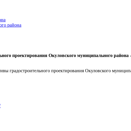
она
ого района
ьного проектирования Окуловского муниципального района 
тивы градостроительного проектирования Окуловского муницип
f