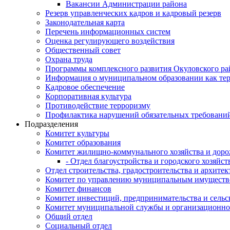
Вакансии Администрации района
Резерв управленческих кадров и кадровый резерв
Законодательная карта
Перечень информационных систем
Оценка регулирующего воздействия
Общественный совет
Охрана труда
Программы комплексного развития Окуловского ра
Информация о муниципальном образовании как те
Кадровое обеспечение
Корпоративная культура
Противодействие терроризму
Профилактика нарушений обязательных требовани
Подразделения
Комитет культуры
Комитет образования
Комитет жилищно-коммунального хозяйства и доро
- Отдел благоустройства и городского хозяйст
Отдел строительства, градостроительства и архите
Комитет по управлению муниципальным имущест
Комитет финансов
Комитет инвестиций, предпринимательства и сельск
Комитет муниципальной службы и организационно
Общий отдел
Социальный отдел