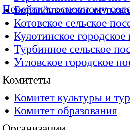
Перейти к основному со
Боровёнковское сельско
Котовское сельское пос
Кулотинское городское
Турбинное сельское по
Угловское городское по
Комитеты
Комитет культуры и ту
Комитет образования
Организации