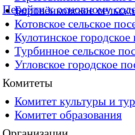
Перейти к основному со
Боровёнковское сельско
Котовское сельское пос
Кулотинское городское
Турбинное сельское по
Угловское городское по
Комитеты
Комитет культуры и ту
Комитет образования
Организации