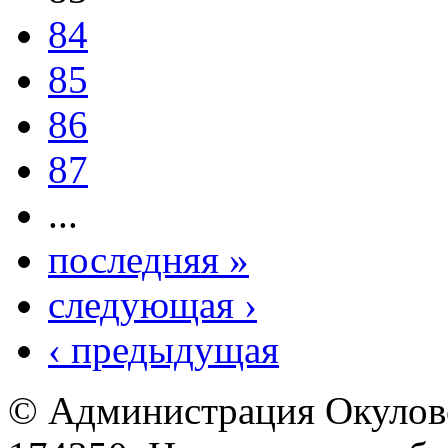
84
85
86
87
...
последняя »
следующая ›
‹ предыдущая
© Администрация Окулов