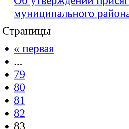
Об утверждении присяг
муниципального район
Страницы
« первая
...
79
80
81
82
83