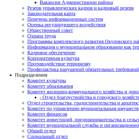
Вакансии Администрации района
Резерв управленческих кадров и кадровый резерв
Законодательная карта
Перечень информационных систем
Оценка регулирующего воздействия
Общественный совет
Охрана труда
Программы комплексного развития Окуловского ра
Информация о муниципальном образовании как те
Кадровое обеспечение
Корпоративная культура
Противодействие терроризму
Профилактика нарушений обязательных требовани
Подразделения
Комитет культуры
Комитет образования
Комитет жилищно-коммунального хозяйства и доро
- Отдел благоустройства и городского хозяйст
Отдел строительства, градостроительства и архите
Комитет по управлению муниципальным имущест
Комитет финансов
Комитет инвестиций, предпринимательства и сельск
Комитет муниципальной службы и организационно
Общий отдел
Социальный отдел