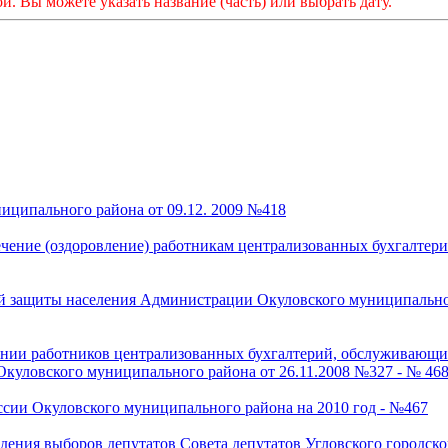
 Вы можете указать название (часть) или выбрать дату.
иципального района от 09.12. 2009 №418
ечение (оздоровление) работникам централизованных бухгалте
ой защиты населения Администрации Окуловского муниципально
ании работников централизованных бухгалтерий, обслуживающ
куловского муниципального района от 26.11.2008 №327 - № 46
сии Окуловского муниципального района на 2010 год - №467
ения выборов депутатов Совета депутатов Угловского городско