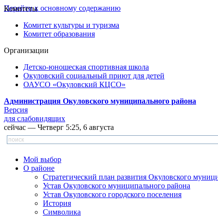
Перейти к основному содержанию
Комитеты
Комитет культуры и туризма
Комитет образования
Организации
Детско-юношеская спортивная школа
Окуловский социальный приют для детей
ОАУСО «Окуловский КЦСО»
Администрация Окуловского муниципального района
Версия
для слабовидящих
сейчас — Четверг 5:25, 6 августа
Мой выбор
О районе
Стратегический план развития Окуловского муниц
Устав Окуловского муниципального района
Устав Окуловского городского поселения
История
Символика