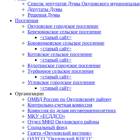
Список депутатов Думы Окуловского муниципальн
Депутаты Думы
Решения Думы
Поселения
Окуловское городское поселение
Березовикское сельское поселение
<старый сайт>
Боровенковское сельское поселение
<старый сайт>
Котовское сельское поселение
<старый сайт>
Кулотинское городское поселение
Турбинное сельское поселение
<старый сайт>
Угловское городское поселение
<старый сайт>
Организации
ОМВД России по Окуловскому району
Контрольно-счетная комиссия
Комиссия по делам несовершеннолетних
МКУ «ЕСДДСО»
Отдел МФЦ Окуловского района
Социальный фонд
Газета «Окуловский вестник»
ОАУСО "Окуловский КЦСО"