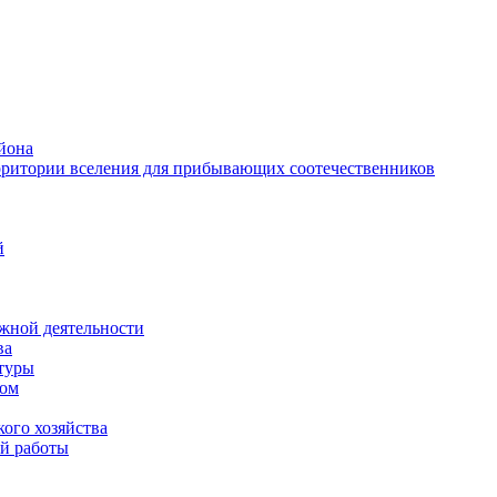
йона
рритории вселения для прибывающих соотечественников
й
жной деятельности
ва
ктуры
вом
ого хозяйства
й работы