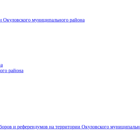
и Окуловского муниципального района
на
ого района
ыборов и референдумов на территории Окуловского муниципальн