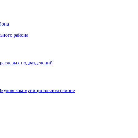
йона
ьного района
траслевых подразделений
 Окуловском муниципальном районе