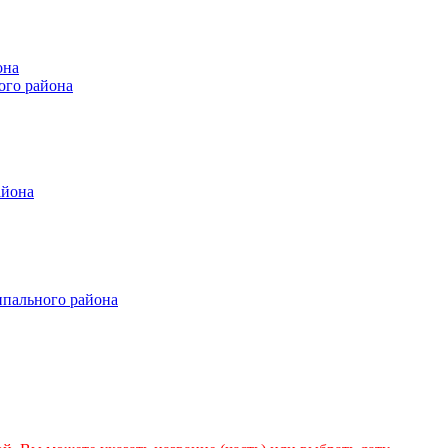
она
ого района
айона
ипального района