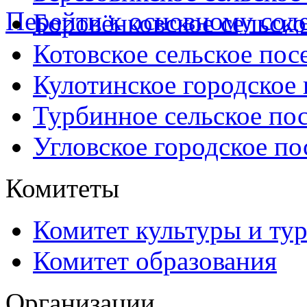
Перейти к основному со
Боровёнковское сельско
Котовское сельское пос
Кулотинское городское
Турбинное сельское по
Угловское городское по
Комитеты
Комитет культуры и ту
Комитет образования
Организации