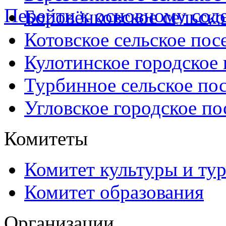
Перейти к основному со
Боровёнковское сельско
Котовское сельское пос
Кулотинское городское
Турбинное сельское по
Угловское городское по
Комитеты
Комитет культуры и ту
Комитет образования
Организации