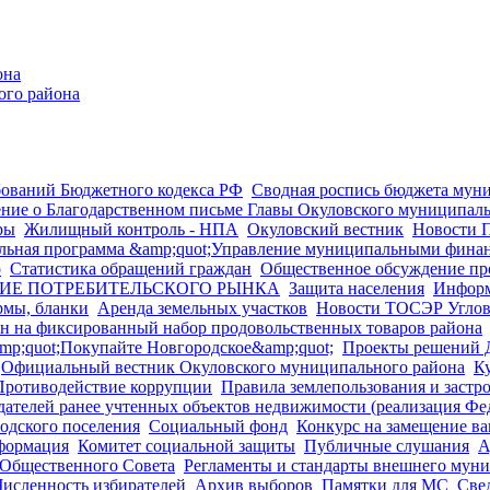
она
ого района
ований Бюджетного кодекса РФ
Сводная роспись бюджета мун
ние о Благодарственном письме Главы Окуловского муниципаль
ры
Жилищный контроль - НПА
Окуловский вестник
Новости 
ьная программа &amp;quot;Управление муниципальными финанс
о
Статистика обращений граждан
Общественное обсуждение про
ТИЕ ПОТРЕБИТЕЛЬСКОГО РЫНКА
Защита населения
Информ
мы, бланки
Аренда земельных участков
Новости ТОСЭР Углов
 на фиксированный набор продовольственных товаров района
mp;quot;Покупайте Новгородское&amp;quot;
Проекты решений
Официальный вестник Окуловского муниципального района
К
Противодействие коррупции
Правила землепользования и застр
ателей ранее учтенных объектов недвижимости (реализация Фе
одского поселения
Социальный фонд
Конкурс на замещение в
формация
Комитет социальной защиты
Публичные слушания
А
 Общественного Совета
Регламенты и стандарты внешнего муни
Численность избирателей
Архив выборов
Памятки для МС
Све