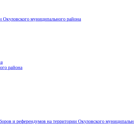
и Окуловского муниципального района
на
ого района
ыборов и референдумов на территории Окуловского муниципальн