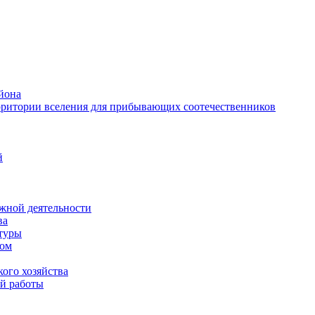
йона
рритории вселения для прибывающих соотечественников
й
жной деятельности
ва
ктуры
вом
ого хозяйства
й работы