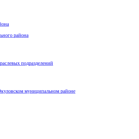
йона
ьного района
траслевых подразделений
 Окуловском муниципальном районе