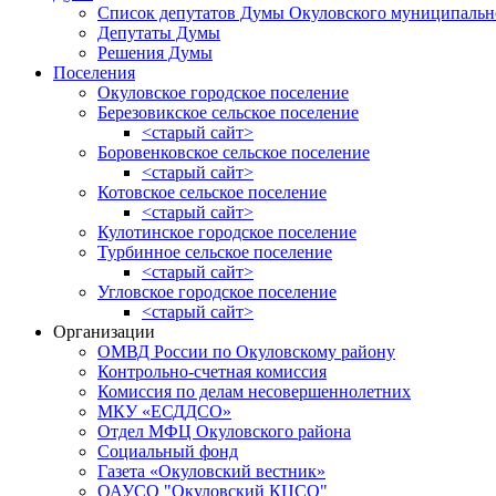
Список депутатов Думы Окуловского муниципальн
Депутаты Думы
Решения Думы
Поселения
Окуловское городское поселение
Березовикское сельское поселение
<старый сайт>
Боровенковское сельское поселение
<старый сайт>
Котовское сельское поселение
<старый сайт>
Кулотинское городское поселение
Турбинное сельское поселение
<старый сайт>
Угловское городское поселение
<старый сайт>
Организации
ОМВД России по Окуловскому району
Контрольно-счетная комиссия
Комиссия по делам несовершеннолетних
МКУ «ЕСДДСО»
Отдел МФЦ Окуловского района
Социальный фонд
Газета «Окуловский вестник»
ОАУСО "Окуловский КЦСО"