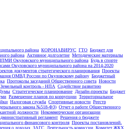
иципального района
КОРОНАВИРУС
ГТО
Бюджет для
ного района
Активное долголетие
Методические материалы
ППМИ Окуловского муниципального района
Будь в спорте
ами Окуловского муниципального района на 2014-2020
ектов документов стратегического планирования
Проекты
ация ОМВД России по Окуловскому району
Бюджетный
ка
Протоколы заседаний Общественного совета
Новости
Земельный контроль - НПА
Содействие развитию
 Думы
Стратегическое планирование
Дизайн-проекты
Бюджет
уми
Размещение планов по коррупции
Территориальное
ойки
Налоговая служба
Спортивные новости
Реестр
дерального закона №518-ФЗ)
Отчет о работе Общественного
акантной должности
Некоммерческие организации
дминистративный регламент
Решения о бюджете
ципального финансового контроля
Проекты постановлений.
дения о доходах
ЗАГС
Деятельность комиссии
Комитет ЖКХ