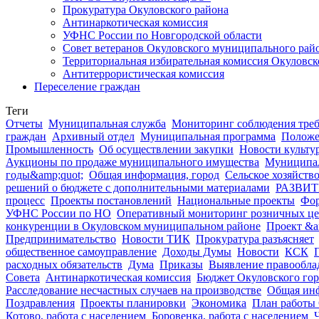
Прокуратура Окуловского района
Антинаркотическая комиссия
УФНС России по Новгородской области
Совет ветеранов Окуловского муниципального рай
Территориальная избирательная комиссия Окуловск
Антитеррористическая комиссия
Переселение граждан
Теги
Отчеты
Муниципальная служба
Мониторинг соблюдения треб
граждан
Архивный отдел
Муниципальная программа
Положе
Промышленность
Об осуществлении закупки
Новости культу
Аукционы по продаже муниципального имущества
Муниципал
годы&amp;quot;
Общая информация, город
Сельское хозяйств
решений о бюджете с дополнительными материалами
РАЗВИ
процесс
Проекты постановлений
Национальные проекты
Фор
УФНС России по НО
Оперативный мониторинг розничных цен
конкуренции в Окуловском муниципальном районе
Проект &a
Предпринимательство
Новости ТИК
Прокуратура разъясняет
общественное самоуправление
Доходы Думы
Новости
КСК
расходных обязательств
Дума
Приказы
Выявление правооблад
Совета
Антинаркотическая комиссия
Бюджет Окуловского гор
Расследование несчастных случаев на производстве
Общая ин
Поздравления
Проекты планировки
Экономика
План работы
Котово, работа с населением
Боровенка, работа с населением