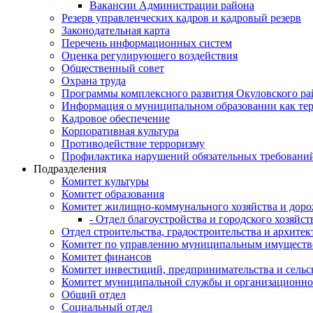
Вакансии Администрации района
Резерв управленческих кадров и кадровый резерв
Законодательная карта
Перечень информационных систем
Оценка регулирующего воздействия
Общественный совет
Охрана труда
Программы комплексного развития Окуловского ра
Информация о муниципальном образовании как те
Кадровое обеспечение
Корпоративная культура
Противодействие терроризму
Профилактика нарушений обязательных требовани
Подразделения
Комитет культуры
Комитет образования
Комитет жилищно-коммунального хозяйства и доро
- Отдел благоустройства и городского хозяйст
Отдел строительства, градостроительства и архите
Комитет по управлению муниципальным имущест
Комитет финансов
Комитет инвестиций, предпринимательства и сельск
Комитет муниципальной службы и организационно
Общий отдел
Социальный отдел