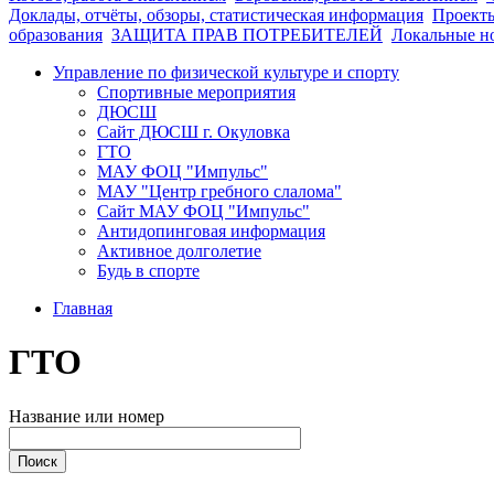
Доклады, отчёты, обзоры, статистическая информация
Проекты
образования
ЗАЩИТА ПРАВ ПОТРЕБИТЕЛЕЙ
Локальные н
Управление по физической культуре и спорту
Спортивные мероприятия
ДЮСШ
Сайт ДЮСШ г. Окуловка
ГТО
МАУ ФОЦ "Импульс"
МАУ "Центр гребного слалома"
Сайт МАУ ФОЦ "Импульс"
Антидопинговая информация
Активное долголетие
Будь в спорте
Главная
ГТО
Название или номер