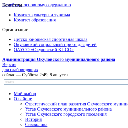
Перейти к основному содержанию
Комитеты
Комитет культуры и туризма
Комитет образования
Организации
Детско-юношеская спортивная школа
Окуловский социальный приют для детей
ОАУСО «Окуловский КЦСО»
Администрация Окуловского муниципального района
Версия
для слабовидящих
сейчас — Суббота 2:49, 8 августа
Мой выбор
О районе
Стратегический план развития Окуловского муниц
Устав Окуловского муниципального района
Устав Окуловского городского поселения
История
Символика