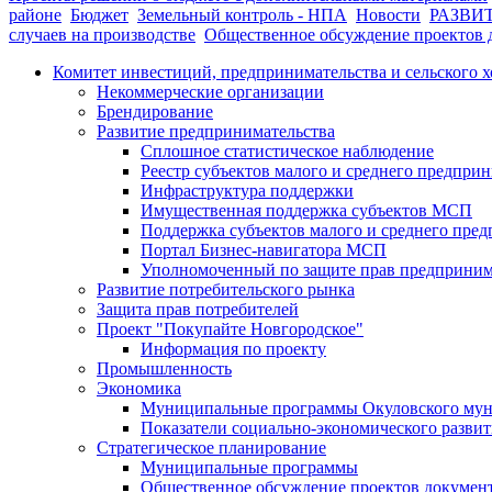
районе
Бюджет
Земельный контроль - НПА
Новости
РАЗВИ
случаев на производстве
Общественное обсуждение проектов 
Комитет инвестиций, предпринимательства и сельского х
Некоммерческие организации
Брендирование
Развитие предпринимательства
Сплошное статистическое наблюдение
Реестр субъектов малого и среднего предпри
Инфраструктура поддержки
Имущественная поддержка субъектов МСП
Поддержка субъектов малого и среднего пре
Портал Бизнес-навигатора МСП
Уполномоченный по защите прав предприним
Развитие потребительского рынка
Защита прав потребителей
Проект "Покупайте Новгородское"
Информация по проекту
Промышленность
Экономика
Муниципальные программы Окуловского мун
Показатели социально-экономического развит
Стратегическое планирование
Муниципальные программы
Общественное обсуждение проектов документ