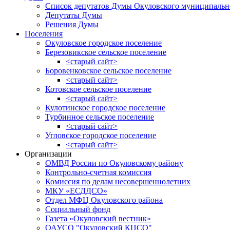
Список депутатов Думы Окуловского муниципальн
Депутаты Думы
Решения Думы
Поселения
Окуловское городское поселение
Березовикское сельское поселение
<старый сайт>
Боровенковское сельское поселение
<старый сайт>
Котовское сельское поселение
<старый сайт>
Кулотинское городское поселение
Турбинное сельское поселение
<старый сайт>
Угловское городское поселение
<старый сайт>
Организации
ОМВД России по Окуловскому району
Контрольно-счетная комиссия
Комиссия по делам несовершеннолетних
МКУ «ЕСДДСО»
Отдел МФЦ Окуловского района
Социальный фонд
Газета «Окуловский вестник»
ОАУСО "Окуловский КЦСО"