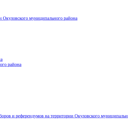
и Окуловского муниципального района
на
ого района
ыборов и референдумов на территории Окуловского муниципальн