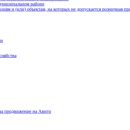
муниципальном районе
иям и (или) объектам, на которых не допускается розничная пр
ти
озяйства
на продвижение на Авито