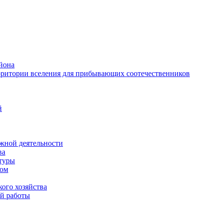
йона
рритории вселения для прибывающих соотечественников
й
жной деятельности
ва
ктуры
вом
ого хозяйства
й работы