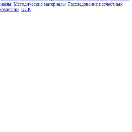
иказы
Методические материалы
Расследование несчастных
 комиссии
КСК