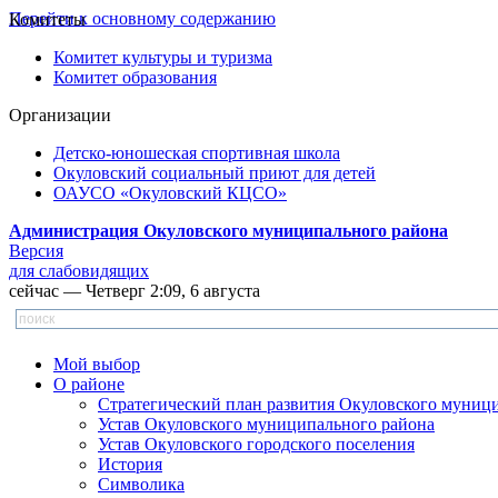
Перейти к основному содержанию
Комитеты
Комитет культуры и туризма
Комитет образования
Организации
Детско-юношеская спортивная школа
Окуловский социальный приют для детей
ОАУСО «Окуловский КЦСО»
Администрация Окуловского муниципального района
Версия
для слабовидящих
сейчас — Четверг 2:09, 6 августа
Мой выбор
О районе
Стратегический план развития Окуловского муниц
Устав Окуловского муниципального района
Устав Окуловского городского поселения
История
Символика