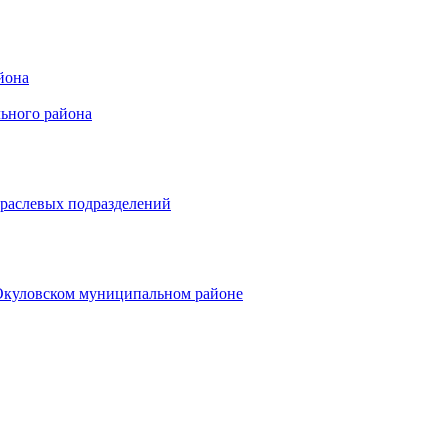
йона
ьного района
траслевых подразделений
 Окуловском муниципальном районе