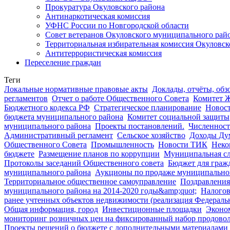
Прокуратура Окуловского района
Антинаркотическая комиссия
УФНС России по Новгородской области
Совет ветеранов Окуловского муниципального рай
Территориальная избирательная комиссия Окуловск
Антитеррористическая комиссия
Переселение граждан
Теги
Локальные нормативные правовые акты
Доклады, отчёты, обз
регламентов
Отчет о работе Общественного Совета
Комитет 
Бюджетного кодекса РФ
Стратегическое планирование
Новос
бюджета муниципального района
Комитет социальной защиты
муниципального района
Проекты постановлений.
Численност
Административный регламент
Сельское хозяйство
Доходы Д
Общественного Совета
Промышленность
Новости ТИК
Неко
бюджете
Размещение планов по коррупции
Муниципальная с
Протоколы заседаний Общественного совета
Бюджет для граж
муниципального района
Аукционы по продаже муниципально
Территориальное общественное самоуправление
Поздравления
муниципального района на 2014-2020 годы&amp;quot;
Налогов
ранее учтенных объектов недвижимости (реализация Федераль
Общая информация, город
Инвестиционные площадки
Эконо
мониторинг розничных цен на фиксированный набор продовол
Проекты решений о бюджете с дополнительными материалами