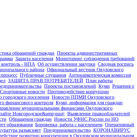
стика обращений граждан
Проекты административных
грамма
Защита населения
Мониторинг соблюдения требований
контроль - НПА
Об осуществлении закупки
Сводная роспись
ниципального района
Официальный вестник Окуловского
процесс
Публичные слушания
Антинаркотическая комиссия
дел
ЗАЩИТА ПРАВ ПОТРЕБИТЕЛЕЙ
План работы
редпринимательства
Проекты постановлений
Куми
Решения о
Спортивные новости
Противодействие коррупции
 городского поселения
Новости ППМИ Окуловского
го финансового контроля
Куми, информация для граждан
правление муниципальными финансами Окуловского
пайте Новгородское&amp;quot;
Выявление правообладателей
сти
Обращения граждан
Новости УФНС России по НО
ет образования
Боровенка, работа с населением
Оперативный
уратура разъясняет
Предпринимательство
КОРОНАВИРУС
действие развитию конкуренции в Окуловском муниципальном