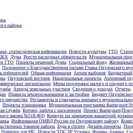
она
ого района
оры, статистическая информация
Новости культуры
ГТО
Стати
ЖКХ
Дума
Реестр расходных обязательств
Муниципальная про
ти ГТО
Проекты решений Думы
Социальный фонд
Жилищный 
Положение о Благодарственном письме Главы Окуловского му
ь избирателей
Общая информация
Архив выборов
Бюджетный 
умы
Окуловский вестник
Национальные проекты
Архивный от
ммерческие организации
Меры поддержки малого и среднего п
лужба
Аренда земельных участков
Сведения о доходах
Отчеты
дан
Правила землепользования и застройки
Бюджет Окуловского
го имущества
Регламенты и стандарты внешнего муниципально
Проекты планировки
Муниципальная программа &amp;quot;У
ая служба
Котово, работа с населением
Проект &amp;quot;Поку
ного закона №518-ФЗ)
Конкурс на замещение вакантной должно
мика
Информация ОМВД России по Окуловскому району
Комит
ьственных товаров района
Будь в спорте
Дизайн-проекты
Прок
Памятки для МС
Новости ТОСЭР Угловка
Формы, бланки
Со