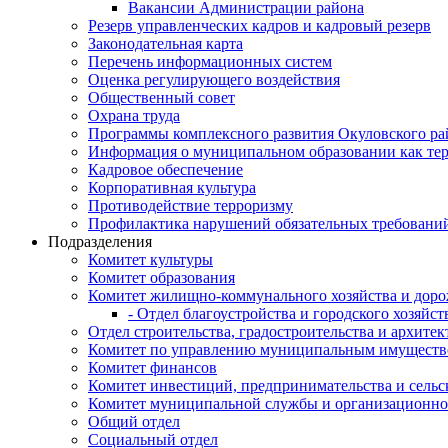
Вакансии Администрации района
Резерв управленческих кадров и кадровый резерв
Законодательная карта
Перечень информационных систем
Оценка регулирующего воздействия
Общественный совет
Охрана труда
Программы комплексного развития Окуловского ра
Информация о муниципальном образовании как те
Кадровое обеспечение
Корпоративная культура
Противодействие терроризму
Профилактика нарушений обязательных требовани
Подразделения
Комитет культуры
Комитет образования
Комитет жилищно-коммунального хозяйства и доро
- Отдел благоустройства и городского хозяйст
Отдел строительства, градостроительства и архите
Комитет по управлению муниципальным имущест
Комитет финансов
Комитет инвестиций, предпринимательства и сельск
Комитет муниципальной службы и организационно
Общий отдел
Социальный отдел