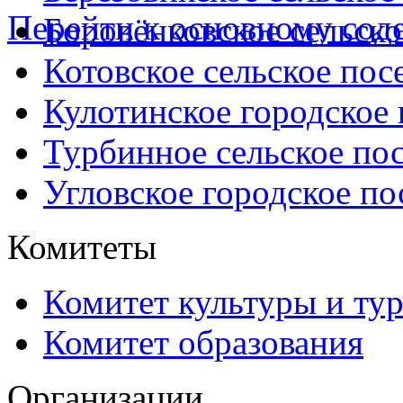
Перейти к основному со
Боровёнковское сельско
Котовское сельское пос
Кулотинское городское
Турбинное сельское по
Угловское городское по
Комитеты
Комитет культуры и ту
Комитет образования
Организации