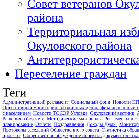
Совет ветеранов Оку
района
Территориальная изб
Окуловского района
Антитеррористическ
Переселение граждан
Теги
Административный регламент
Социальный фонд
Новости ПП
Оперативный мониторинг розничных цен на фиксированный н
с населением
Новости ТОСЭР Угловка
Окуловский вестник
Решения о бюджете
Методические материалы
Регламенты и с
планирование
Отчеты
Поздравления
Доходы Думы
Монитори
Протоколы заседаний Общественного совета
Статистика обра
проекты
Общественное обсуждение проектов документов стра