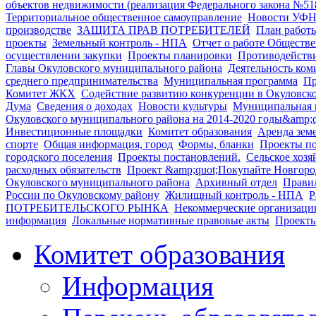
объектов недвижимости (реализация Федерального закона №51
Территориальное общественное самоуправление
Новости УФН
производстве
ЗАЩИТА ПРАВ ПОТРЕБИТЕЛЕЙ
План работ
проекты
Земельный контроль - НПА
Отчет о работе Обществ
осуществлении закупки
Проекты планировки
Противодейств
Главы Окуловского муниципального района
Деятельность ком
среднего предпринимательства
Муниципальная программа
Пр
Комитет ЖКХ
Содействие развитию конкуренции в Окуловск
Дума
Сведения о доходах
Новости культуры
Муниципальная 
Окуловского муниципального района на 2014-2020 годы&amp;q
Инвестиционные площадки
Комитет образования
Аренда зем
спорте
Общая информация, город
Формы, бланки
Проекты п
городского поселения
Проекты постановлений.
Сельское хозя
расходных обязательств
Проект &amp;quot;Покупайте Новгоро
Окуловского муниципального района
Архивный отдел
Правил
России по Окуловскому району
Жилищный контроль - НПА
Р
ПОТРЕБИТЕЛЬСКОГО РЫНКА
Некоммерческие организаци
информация
Локальные нормативные правовые акты
Проекты
Комитет образования
Информация