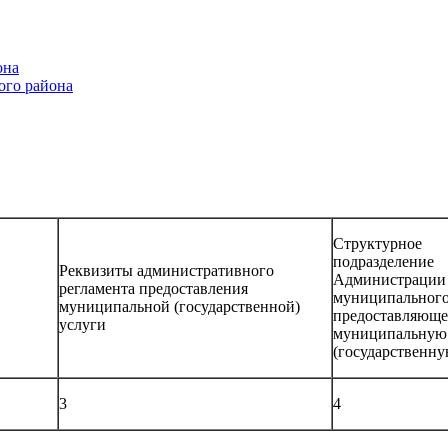
она
ого района
Структурное
подраздел
Реквизиты административного
Администрации
регламента предоставления
муниципального
муниципальной (государственной)
предоставляюще
услуги
муниципальную
(государственну
3
4