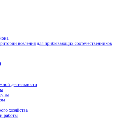
йона
рритории вселения для прибывающих соотечественников
й
жной деятельности
ва
ктуры
вом
ого хозяйства
й работы