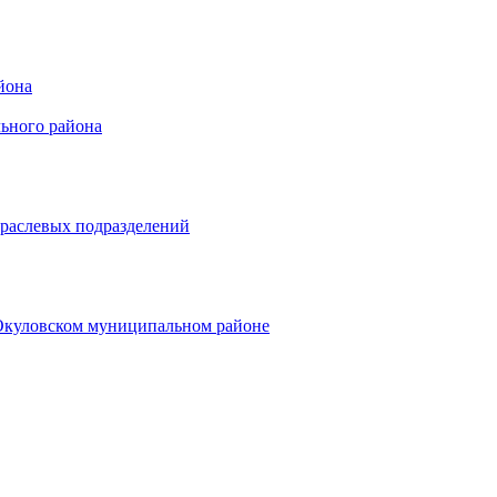
йона
ьного района
траслевых подразделений
 Окуловском муниципальном районе