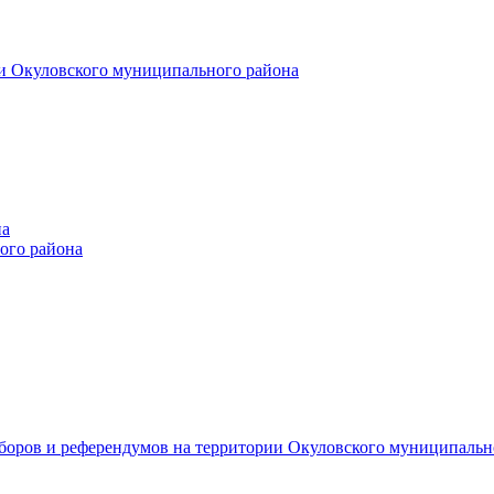
и Окуловского муниципального района
на
ого района
ыборов и референдумов на территории Окуловского муниципальн