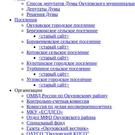
Список депутатов Думы Окуловского муниципальн
Депутаты Думы
Решения Думы
Поселения
Окуловское городское поселение
Березовикское сельское поселение
<старый сайт>
Боровенковское сельское поселение
<старый сайт>
Котовское сельское поселение
<старый сайт>
Кулотинское городское поселение
Турбинное сельское поселение
<старый сайт>
Угловское городское поселение
<старый сайт>
Организации
ОМВД России по Окуловскому району
Контрольно-счетная комиссия
Комиссия по делам несовершеннолетних
МКУ «ЕСДДСО»
Отдел МФЦ Окуловского района
Социальный фонд
Газета «Окуловский вестник»
ОАУСО "Окуловский КЦСО"