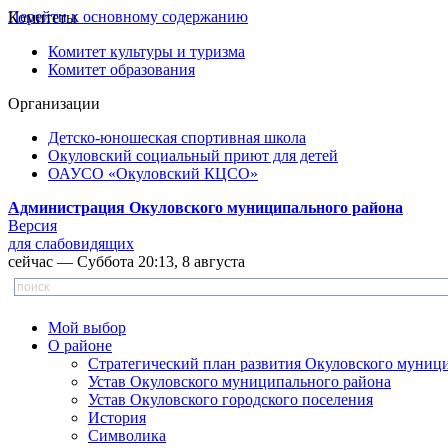
Перейти к основному содержанию
Комитеты
Комитет культуры и туризма
Комитет образования
Организации
Детско-юношеская спортивная школа
Окуловский социальный приют для детей
ОАУСО «Окуловский КЦСО»
Администрация Окуловского муниципального района
Версия
для слабовидящих
сейчас — Суббота 20:13, 8 августа
Мой выбор
О районе
Стратегический план развития Окуловского муниц
Устав Окуловского муниципального района
Устав Окуловского городского поселения
История
Символика