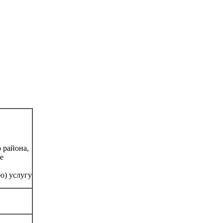
ение
 района,
е
ю) услугу