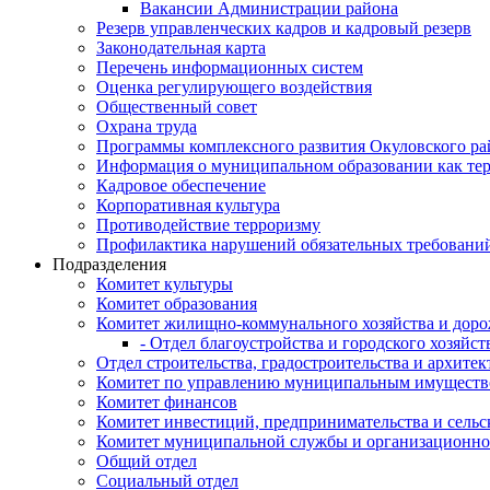
Вакансии Администрации района
Резерв управленческих кадров и кадровый резерв
Законодательная карта
Перечень информационных систем
Оценка регулирующего воздействия
Общественный совет
Охрана труда
Программы комплексного развития Окуловского ра
Информация о муниципальном образовании как те
Кадровое обеспечение
Корпоративная культура
Противодействие терроризму
Профилактика нарушений обязательных требовани
Подразделения
Комитет культуры
Комитет образования
Комитет жилищно-коммунального хозяйства и доро
- Отдел благоустройства и городского хозяйст
Отдел строительства, градостроительства и архите
Комитет по управлению муниципальным имущест
Комитет финансов
Комитет инвестиций, предпринимательства и сельск
Комитет муниципальной службы и организационно
Общий отдел
Социальный отдел