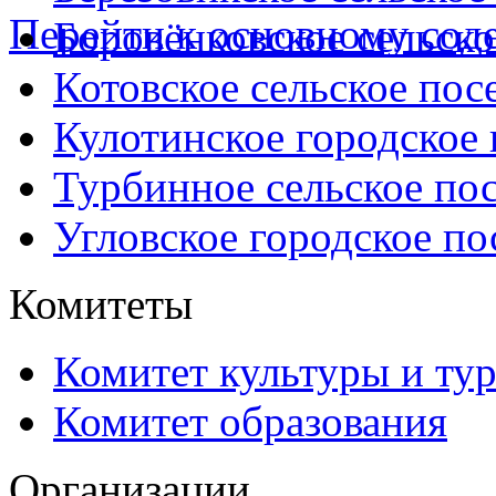
Перейти к основному со
Боровёнковское сельско
Котовское сельское пос
Кулотинское городское
Турбинное сельское по
Угловское городское по
Комитеты
Комитет культуры и ту
Комитет образования
Организации