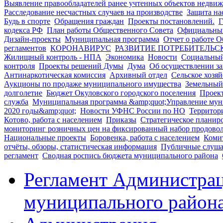
Выявление правообладателей ранее учтенных объектов недвиж
Расследование несчастных случаев на производстве
Защита на
Будь в спорте
Обращения граждан
Проекты постановлений.
кодекса РФ
План работы Общественного Совета
Официальный
Дизайн-проекты
Муниципальная программа
Отчет о работе 
регламентов
КОРОНАВИРУС
РАЗВИТИЕ ПОТРЕБИТЕЛЬС
Жилищный контроль - НПА
Экономика
Новости
Социальны
контроля
Проекты решений Думы
Дума
Об осуществлении з
Антинаркотическая комиссия
Архивный отдел
Сельское хозяй
Аукционы по продаже муниципального имущества
Земельный
долголетие
Бюджет Окуловского городского поселения
Проек
служба
Муниципальная программа &amp;quot;Управление мун
2020 годы&amp;quot;
Новости УФНС России по НО
Территор
Котово, работа с населением
Приказы
Стратегическое планир
мониторинг розничных цен на фиксированный набор продовол
Национальные проекты
Боровенка, работа с населением
Коми
отчёты, обзоры, статистическая информация
Публичные слуш
регламент
Сводная роспись бюджета муниципального района
Регламент Администра
муниципального район