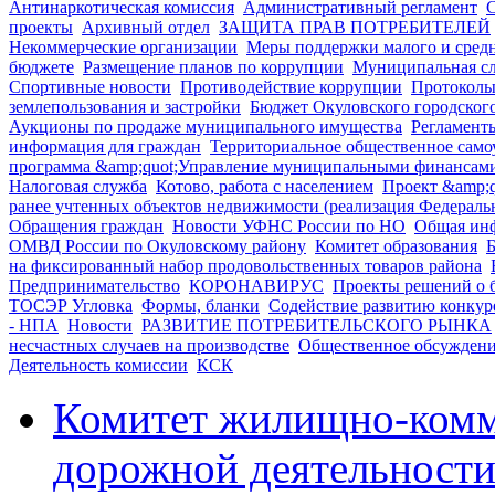
Антинаркотическая комиссия
Административный регламент
С
проекты
Архивный отдел
ЗАЩИТА ПРАВ ПОТРЕБИТЕЛЕЙ
Некоммерческие организации
Меры поддержки малого и сред
бюджете
Размещение планов по коррупции
Муниципальная с
Спортивные новости
Противодействие коррупции
Протоколы
землепользования и застройки
Бюджет Окуловского городског
Аукционы по продаже муниципального имущества
Регламент
информация для граждан
Территориальное общественное само
программа &amp;quot;Управление муниципальными финансами 
Налоговая служба
Котово, работа с населением
Проект &amp;q
ранее учтенных объектов недвижимости (реализация Федераль
Обращения граждан
Новости УФНС России по НО
Общая инф
ОМВД России по Окуловскому району
Комитет образования
Б
на фиксированный набор продовольственных товаров района
Предпринимательство
КОРОНАВИРУС
Проекты решений о 
ТОСЭР Угловка
Формы, бланки
Содействие развитию конку
- НПА
Новости
РАЗВИТИЕ ПОТРЕБИТЕЛЬСКОГО РЫНКА
несчастных случаев на производстве
Общественное обсуждение
Деятельность комиссии
КСК
Комитет жилищно-комм
дорожной деятельност