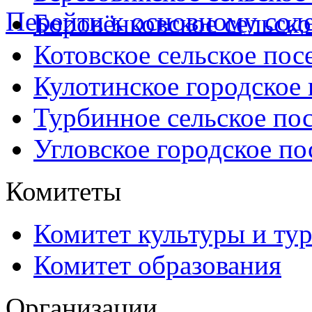
Перейти к основному со
Боровёнковское сельско
Котовское сельское пос
Кулотинское городское
Турбинное сельское по
Угловское городское по
Комитеты
Комитет культуры и ту
Комитет образования
Организации