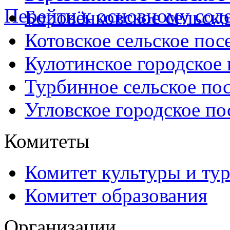
Перейти к основному со
Боровёнковское сельско
Котовское сельское пос
Кулотинское городское
Турбинное сельское по
Угловское городское по
Комитеты
Комитет культуры и ту
Комитет образования
Организации