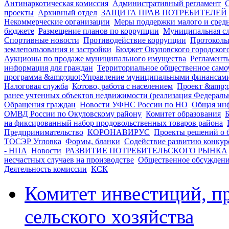
Антинаркотическая комиссия
Административный регламент
С
проекты
Архивный отдел
ЗАЩИТА ПРАВ ПОТРЕБИТЕЛЕЙ
Некоммерческие организации
Меры поддержки малого и сред
бюджете
Размещение планов по коррупции
Муниципальная с
Спортивные новости
Противодействие коррупции
Протоколы
землепользования и застройки
Бюджет Окуловского городског
Аукционы по продаже муниципального имущества
Регламент
информация для граждан
Территориальное общественное само
программа &amp;quot;Управление муниципальными финансами 
Налоговая служба
Котово, работа с населением
Проект &amp;q
ранее учтенных объектов недвижимости (реализация Федераль
Обращения граждан
Новости УФНС России по НО
Общая инф
ОМВД России по Окуловскому району
Комитет образования
Б
на фиксированный набор продовольственных товаров района
Предпринимательство
КОРОНАВИРУС
Проекты решений о 
ТОСЭР Угловка
Формы, бланки
Содействие развитию конку
- НПА
Новости
РАЗВИТИЕ ПОТРЕБИТЕЛЬСКОГО РЫНКА
несчастных случаев на производстве
Общественное обсуждение
Деятельность комиссии
КСК
Комитет инвестиций, п
сельского хозяйства