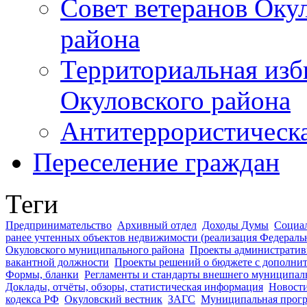
Совет ветеранов Оку
района
Территориальная изб
Окуловского района
Антитеррористическ
Переселение граждан
Теги
Предпринимательство
Архивный отдел
Доходы Думы
Социа
ранее учтенных объектов недвижимости (реализация Федераль
Окуловского муниципального района
Проекты административ
вакантной должности
Проекты решений о бюджете с дополни
Формы, бланки
Регламенты и стандарты внешнего муниципал
Доклады, отчёты, обзоры, статистическая информация
Новост
кодекса РФ
Окуловский вестник
ЗАГС
Муниципальная прог