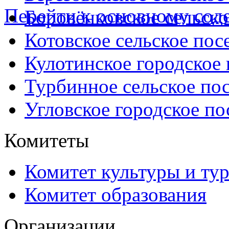
Перейти к основному со
Боровёнковское сельско
Котовское сельское пос
Кулотинское городское
Турбинное сельское по
Угловское городское по
Комитеты
Комитет культуры и ту
Комитет образования
Организации