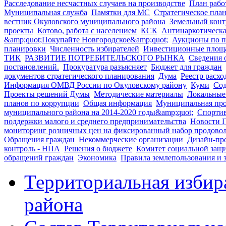
Расследование несчастных случаев на производстве
План рабо
Муниципальная служба
Памятки для МС
Стратегическое пла
вестник Окуловского муниципального района
Земельный конт
проекты
Котово, работа с населением
КСК
Антинаркотическа
&amp;quot;Покупайте Новгородское&amp;quot;
Аукционы по п
планировки
Численность избирателей
Инвестиционные площ
ТИК
РАЗВИТИЕ ПОТРЕБИТЕЛЬСКОГО РЫНКА
Сведения 
постановлений.
Прокуратура разъясняет
Бюджет для граждан
документов стратегического планирования
Дума
Реестр расхо
Информация ОМВД России по Окуловскому району
Куми
Сод
Проекты решений Думы
Методические материалы
Локальные
планов по коррупции
Общая информация
Муниципальная про
муниципального района на 2014-2020 годы&amp;quot;
Спорти
поддержки малого и среднего предпринимательства
Новости 
мониторинг розничных цен на фиксированный набор продовол
Обращения граждан
Некоммерческие организации
Дизайн-пр
контроль - НПА
Решения о бюджете
Комитет социальной защ
обращений граждан
Экономика
Правила землепользования и 
Территориальная избир
района