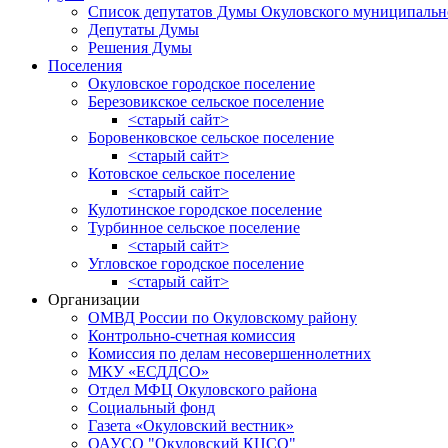
Список депутатов Думы Окуловского муниципальн
Депутаты Думы
Решения Думы
Поселения
Окуловское городское поселение
Березовикское сельское поселение
<старый сайт>
Боровенковское сельское поселение
<старый сайт>
Котовское сельское поселение
<старый сайт>
Кулотинское городское поселение
Турбинное сельское поселение
<старый сайт>
Угловское городское поселение
<старый сайт>
Организации
ОМВД России по Окуловскому району
Контрольно-счетная комиссия
Комиссия по делам несовершеннолетних
МКУ «ЕСДДСО»
Отдел МФЦ Окуловского района
Социальный фонд
Газета «Окуловский вестник»
ОАУСО "Окуловский КЦСО"