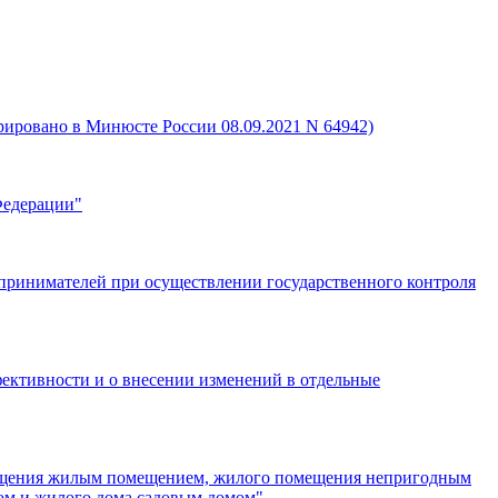
ировано в Минюсте России 08.09.2021 N 64942)
Федерации"
едпринимателей при осуществлении государственного контроля
фективности и о внесении изменений в отдельные
омещения жилым помещением, жилого помещения непригодным
ом и жилого дома садовым домом"