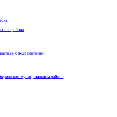
йона
ьного района
траслевых подразделений
 Окуловском муниципальном районе