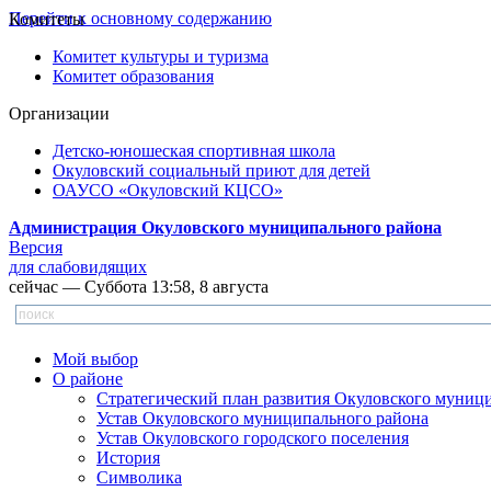
Перейти к основному содержанию
Комитеты
Комитет культуры и туризма
Комитет образования
Организации
Детско-юношеская спортивная школа
Окуловский социальный приют для детей
ОАУСО «Окуловский КЦСО»
Администрация Окуловского муниципального района
Версия
для слабовидящих
сейчас — Суббота 13:58, 8 августа
Мой выбор
О районе
Стратегический план развития Окуловского муниц
Устав Окуловского муниципального района
Устав Окуловского городского поселения
История
Символика