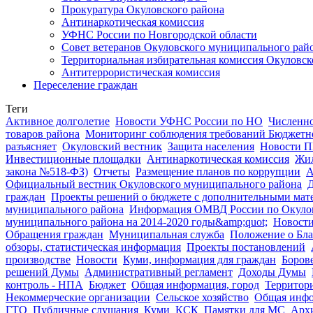
Прокуратура Окуловского района
Антинаркотическая комиссия
УФНС России по Новгородской области
Совет ветеранов Окуловского муниципального рай
Территориальная избирательная комиссия Окуловск
Антитеррористическая комиссия
Переселение граждан
Теги
Активное долголетие
Новости УФНС России по НО
Численно
товаров района
Мониторинг соблюдения требований Бюджетно
разъясняет
Окуловский вестник
Защита населения
Новости П
Инвестиционные площадки
Антинаркотическая комиссия
Жил
закона №518-ФЗ)
Отчеты
Размещение планов по коррупции
А
Официальный вестник Окуловского муниципального района
Д
граждан
Проекты решений о бюджете с дополнительными мат
муниципального района
Информация ОМВД России по Окуло
муниципального района на 2014-2020 годы&amp;quot;
Новост
Обращения граждан
Муниципальная служба
Положение о Бла
обзоры, статистическая информация
Проекты постановлений
производстве
Новости
Куми, информация для граждан
Борове
решений Думы
Административный регламент
Доходы Думы
контроль - НПА
Бюджет
Общая информация, город
Территор
Некоммерческие организации
Сельское хозяйство
Общая инф
ГТО
Публичные слушания
Куми
КСК
Памятки для МС
Арх