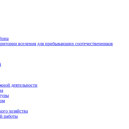
йона
рритории вселения для прибывающих соотечественников
й
жной деятельности
ва
ктуры
вом
ого хозяйства
й работы