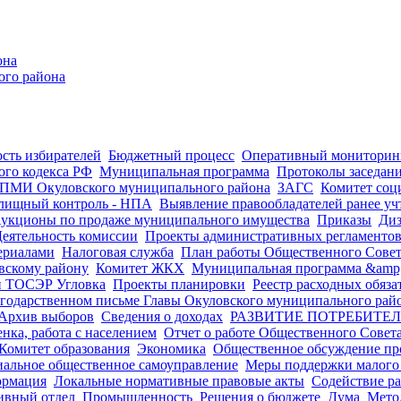
она
ого района
сть избирателей
Бюджетный процесс
Оперативный мониторинг
го кодекса РФ
Муниципальная программа
Протоколы заседан
ПМИ Окуловского муниципального района
ЗАГС
Комитет соц
ищный контроль - НПА
Выявление правообладателей ранее уч
укционы по продаже муниципального имущества
Приказы
Диз
еятельность комиссии
Проекты административных регламенто
ериалами
Налоговая служба
План работы Общественного Сове
вскому району
Комитет ЖКХ
Муниципальная программа &amp;
и ТОСЭР Угловка
Проекты планировки
Реестр расходных обяза
годарственном письме Главы Окуловского муниципального рай
Архив выборов
Сведения о доходах
РАЗВИТИЕ ПОТРЕБИТЕ
нка, работа с населением
Отчет о работе Общественного Совет
Комитет образования
Экономика
Общественное обсуждение про
иальное общественное самоуправление
Меры поддержки малого 
ормация
Локальные нормативные правовые акты
Содействие р
ивный отдел
Промышленность
Решения о бюджете
Дума
Мето