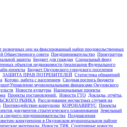
 розничных цен на фиксированный набор продовольственных
ий Общественного совета
Предпринимательство
Прокуратура
иальной защиты
Бюджет для граждан
Социальный фонд
тенных объектов недвижимости (реализация Федерального
айн-проекты
Бюджет Окуловского городского поселения
в
ЗАЩИТА ПРАВ ПОТРЕБИТЕЛЕЙ
Статистика обращений
та
Котово, работа с населением
Сводная роспись бюджета
quot;Управление муниципальными финансами Окуловского
тельств
Новости культуры
Национальные проекты
она
Проекты постановлений.
Новости ГТО
Доклады, отчёты,
ЛЬСКОГО РЫНКА
Расследование несчастных случаев на
а
Противодействие коррупции
КОРОНАВИРУС
Проекты
ектов документов стратегического планирования
Земельный
и среднего предпринимательства
Поздравления
азвитию конкуренции в Окуловском муниципальном районе
дические материалы
Новости ТИК
Спортивные новости