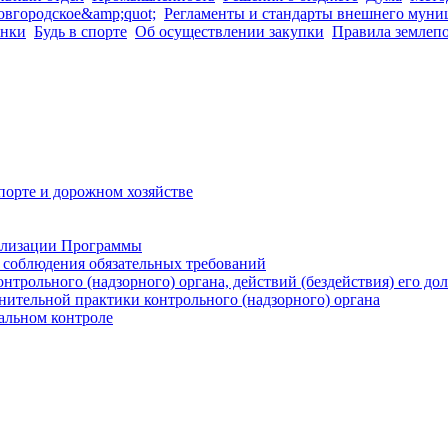
овгородское&amp;quot;
Регламенты и стандарты внешнего муни
анки
Будь в спорте
Об осуществлении закупки
Правила землепо
орте и дорожном хозяйстве
ализации Программы
м соблюдения обязательных требований
нтрольного (надзорного) органа, действий (бездействия) его д
ительной практики контрольного (надзорного) органа
альном контроле