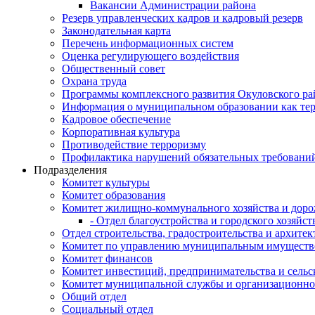
Вакансии Администрации района
Резерв управленческих кадров и кадровый резерв
Законодательная карта
Перечень информационных систем
Оценка регулирующего воздействия
Общественный совет
Охрана труда
Программы комплексного развития Окуловского ра
Информация о муниципальном образовании как те
Кадровое обеспечение
Корпоративная культура
Противодействие терроризму
Профилактика нарушений обязательных требовани
Подразделения
Комитет культуры
Комитет образования
Комитет жилищно-коммунального хозяйства и доро
- Отдел благоустройства и городского хозяйст
Отдел строительства, градостроительства и архите
Комитет по управлению муниципальным имущест
Комитет финансов
Комитет инвестиций, предпринимательства и сельск
Комитет муниципальной службы и организационно
Общий отдел
Социальный отдел