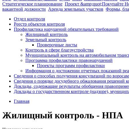
Стратегическое планирование
Проект &amp;quot;Покупайте Н
вакантной должности
Аренда земельных участков
Формы, бл
Отдел контроля
Реестр объектов контроля
Профилактика нарушений обязательных требований
Жилищный контроль
Земельный контроль
Проверочные листы
Контроль в сфере благоустройства
Муниципальный контроль на автомобильном трансп
Программа профилактики правонарушений
Проекты программ профилактики
Информация о достижении отчетных показаний ре
Сведения о способах получения консультаций по вороса
Сведения о порядке досудебного обжалования решений ко
Доклады, содержащие результаты обобщения правопримен
Доклады о государственном контроле (надзоре), муницип
Главная
Жилищный контроль - НПА