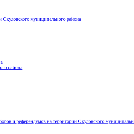
и Окуловского муниципального района
на
ого района
ыборов и референдумов на территории Окуловского муниципальн