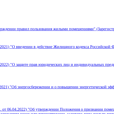
верждении правил пользования жилыми помещениями" (Зарегистр
12.2021) "О введении в действие Жилищного кодекса Российской 
03.2022) "О защите прав юридических лиц и индивидуальных пр
06.2021) "Об энергосбережении и о повышении энергетической эф
ред. от 06.04.2022) "Об утверждении Положения о признании п
одлежащим сносу или реконструкции, садового дома жилым дом