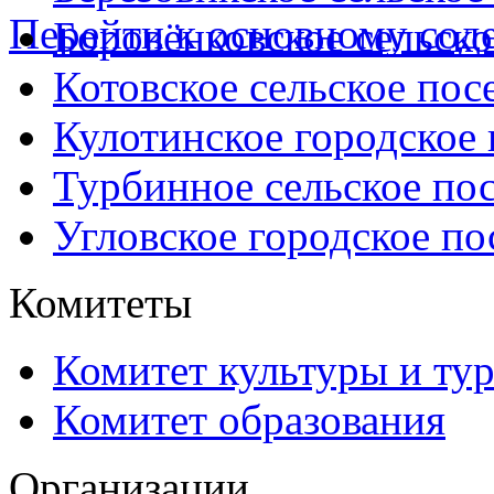
Перейти к основному со
Боровёнковское сельско
Котовское сельское пос
Кулотинское городское
Турбинное сельское по
Угловское городское по
Комитеты
Комитет культуры и ту
Комитет образования
Организации