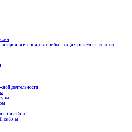
йона
рритории вселения для прибывающих соотечественников
й
жной деятельности
ва
ктуры
вом
ого хозяйства
й работы