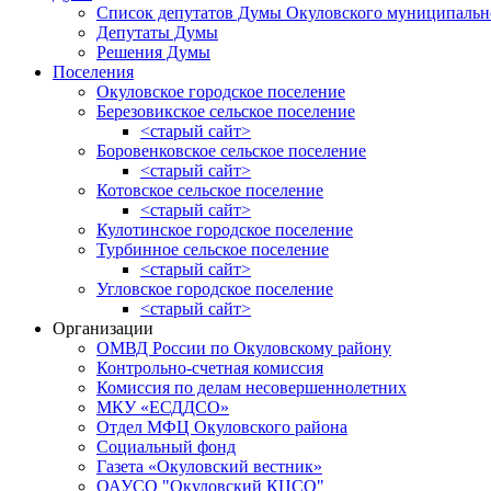
Список депутатов Думы Окуловского муниципальн
Депутаты Думы
Решения Думы
Поселения
Окуловское городское поселение
Березовикское сельское поселение
<старый сайт>
Боровенковское сельское поселение
<старый сайт>
Котовское сельское поселение
<старый сайт>
Кулотинское городское поселение
Турбинное сельское поселение
<старый сайт>
Угловское городское поселение
<старый сайт>
Организации
ОМВД России по Окуловскому району
Контрольно-счетная комиссия
Комиссия по делам несовершеннолетних
МКУ «ЕСДДСО»
Отдел МФЦ Окуловского района
Социальный фонд
Газета «Окуловский вестник»
ОАУСО "Окуловский КЦСО"