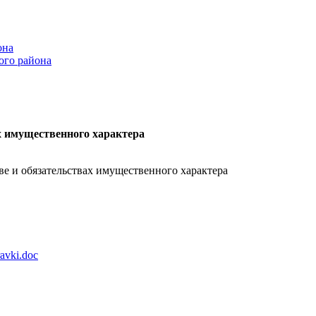
она
ого района
ах имущественного характера
тве и обязательствах имущественного характера
avki.doc