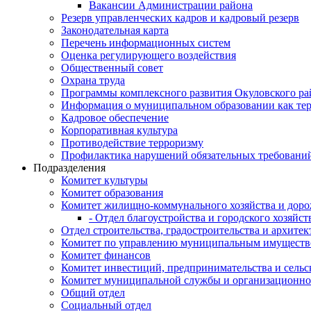
Вакансии Администрации района
Резерв управленческих кадров и кадровый резерв
Законодательная карта
Перечень информационных систем
Оценка регулирующего воздействия
Общественный совет
Охрана труда
Программы комплексного развития Окуловского ра
Информация о муниципальном образовании как те
Кадровое обеспечение
Корпоративная культура
Противодействие терроризму
Профилактика нарушений обязательных требовани
Подразделения
Комитет культуры
Комитет образования
Комитет жилищно-коммунального хозяйства и доро
- Отдел благоустройства и городского хозяйст
Отдел строительства, градостроительства и архите
Комитет по управлению муниципальным имущест
Комитет финансов
Комитет инвестиций, предпринимательства и сельск
Комитет муниципальной службы и организационно
Общий отдел
Социальный отдел