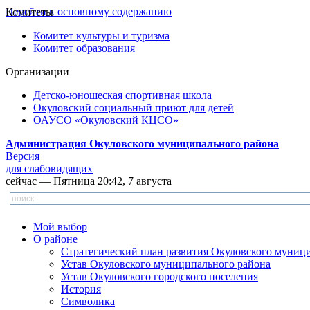
Перейти к основному содержанию
Комитеты
Комитет культуры и туризма
Комитет образования
Организации
Детско-юношеская спортивная школа
Окуловский социальный приют для детей
ОАУСО «Окуловский КЦСО»
Администрация Окуловского муниципального района
Версия
для слабовидящих
сейчас — Пятница 20:42, 7 августа
Мой выбор
О районе
Стратегический план развития Окуловского муниц
Устав Окуловского муниципального района
Устав Окуловского городского поселения
История
Символика