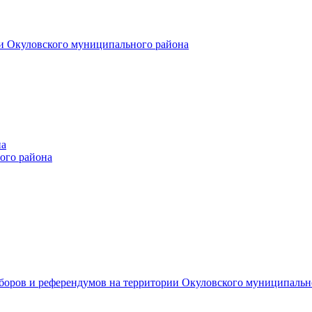
и Окуловского муниципального района
на
ого района
ыборов и референдумов на территории Окуловского муниципальн