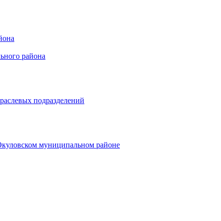
йона
ьного района
траслевых подразделений
 Окуловском муниципальном районе