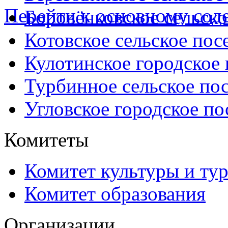
Перейти к основному со
Боровёнковское сельско
Котовское сельское пос
Кулотинское городское
Турбинное сельское по
Угловское городское по
Комитеты
Комитет культуры и ту
Комитет образования
Организации