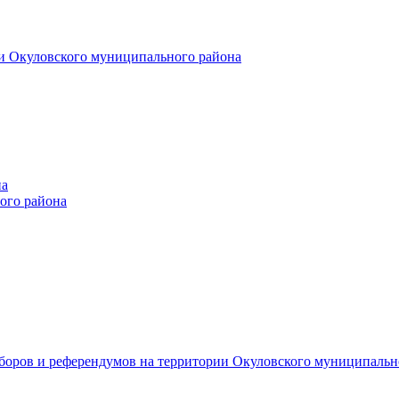
и Окуловского муниципального района
на
ого района
ыборов и референдумов на территории Окуловского муниципальн