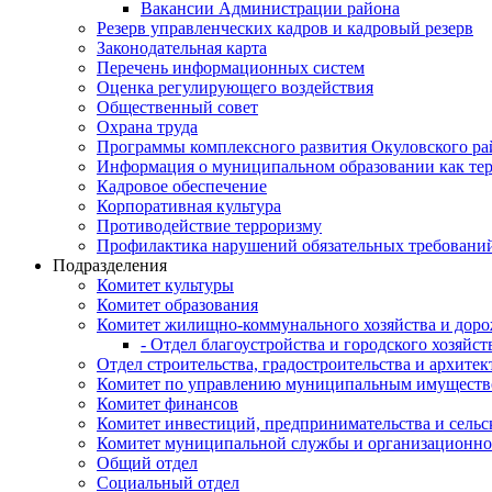
Вакансии Администрации района
Резерв управленческих кадров и кадровый резерв
Законодательная карта
Перечень информационных систем
Оценка регулирующего воздействия
Общественный совет
Охрана труда
Программы комплексного развития Окуловского ра
Информация о муниципальном образовании как те
Кадровое обеспечение
Корпоративная культура
Противодействие терроризму
Профилактика нарушений обязательных требовани
Подразделения
Комитет культуры
Комитет образования
Комитет жилищно-коммунального хозяйства и доро
- Отдел благоустройства и городского хозяйст
Отдел строительства, градостроительства и архите
Комитет по управлению муниципальным имущест
Комитет финансов
Комитет инвестиций, предпринимательства и сельск
Комитет муниципальной службы и организационно
Общий отдел
Социальный отдел