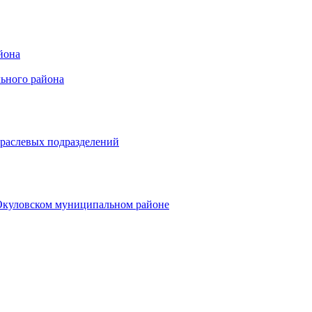
йона
ьного района
траслевых подразделений
 Окуловском муниципальном районе