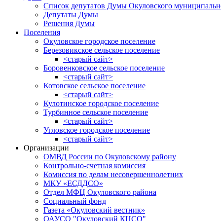
Список депутатов Думы Окуловского муниципальн
Депутаты Думы
Решения Думы
Поселения
Окуловское городское поселение
Березовикское сельское поселение
<старый сайт>
Боровенковское сельское поселение
<старый сайт>
Котовское сельское поселение
<старый сайт>
Кулотинское городское поселение
Турбинное сельское поселение
<старый сайт>
Угловское городское поселение
<старый сайт>
Организации
ОМВД России по Окуловскому району
Контрольно-счетная комиссия
Комиссия по делам несовершеннолетних
МКУ «ЕСДДСО»
Отдел МФЦ Окуловского района
Социальный фонд
Газета «Окуловский вестник»
ОАУСО "Окуловский КЦСО"