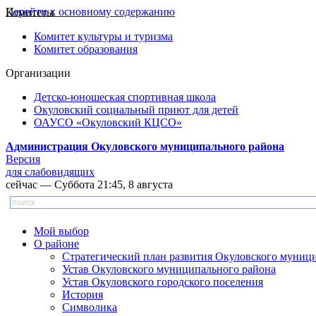
Перейти к основному содержанию
Комитеты
Комитет культуры и туризма
Комитет образования
Организации
Детско-юношеская спортивная школа
Окуловский социальный приют для детей
ОАУСО «Окуловский КЦСО»
Администрация Окуловского муниципального района
Версия
для слабовидящих
сейчас — Суббота 21:45, 8 августа
Мой выбор
О районе
Стратегический план развития Окуловского муниц
Устав Окуловского муниципального района
Устав Окуловского городского поселения
История
Символика