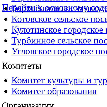
Перейти к основному со
Боровёнковское сельско
Котовское сельское пос
Кулотинское городское
Турбинное сельское по
Угловское городское по
Комитеты
Комитет культуры и ту
Комитет образования
Организации