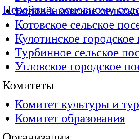
Перейти к основному со
Боровёнковское сельско
Котовское сельское пос
Кулотинское городское
Турбинное сельское по
Угловское городское по
Комитеты
Комитет культуры и ту
Комитет образования
Организации