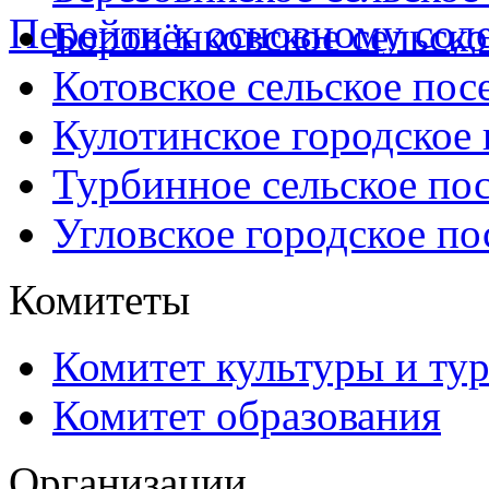
Перейти к основному со
Боровёнковское сельско
Котовское сельское пос
Кулотинское городское
Турбинное сельское по
Угловское городское по
Комитеты
Комитет культуры и ту
Комитет образования
Организации