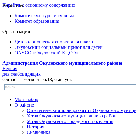
Перейти к основному содержанию
Комитеты
Комитет культуры и туризма
Комитет образования
Организации
Детско-юношеская спортивная школа
Окуловский социальный приют для детей
ОАУСО «Окуловский КЦСО»
Администрация Окуловского муниципального района
Версия
для слабовидящих
сейчас — Четверг 16:18, 6 августа
Мой выбор
О районе
Стратегический план развития Окуловского муниц
Устав Окуловского муниципального района
Устав Окуловского городского поселения
История
Символика