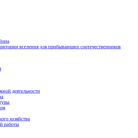
йона
рритории вселения для прибывающих соотечественников
й
жной деятельности
ва
ктуры
вом
ого хозяйства
й работы