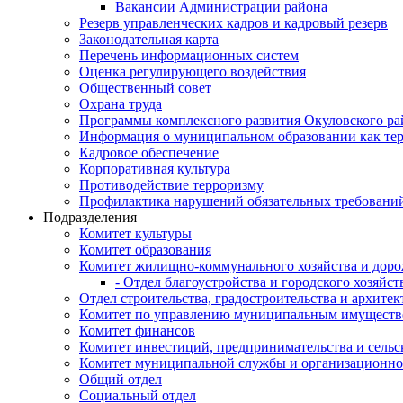
Вакансии Администрации района
Резерв управленческих кадров и кадровый резерв
Законодательная карта
Перечень информационных систем
Оценка регулирующего воздействия
Общественный совет
Охрана труда
Программы комплексного развития Окуловского ра
Информация о муниципальном образовании как те
Кадровое обеспечение
Корпоративная культура
Противодействие терроризму
Профилактика нарушений обязательных требовани
Подразделения
Комитет культуры
Комитет образования
Комитет жилищно-коммунального хозяйства и доро
- Отдел благоустройства и городского хозяйст
Отдел строительства, градостроительства и архите
Комитет по управлению муниципальным имущест
Комитет финансов
Комитет инвестиций, предпринимательства и сельск
Комитет муниципальной службы и организационно
Общий отдел
Социальный отдел