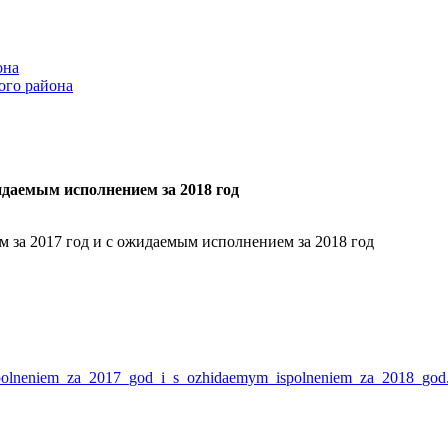
она
ого района
жидаемым исполнением за 2018 год
м за 2017 год и с ожидаемым исполнением за 2018 год
polneniem_za_2017_god_i_s_ozhidaemym_ispolneniem_za_2018_god.