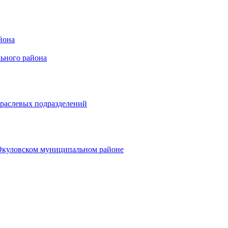
йона
ьного района
траслевых подразделений
 Окуловском муниципальном районе