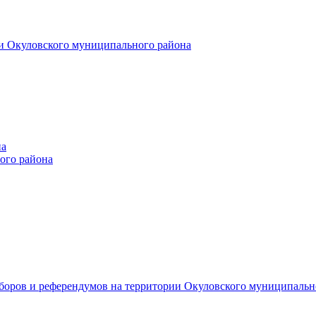
и Окуловского муниципального района
на
ого района
ыборов и референдумов на территории Окуловского муниципальн