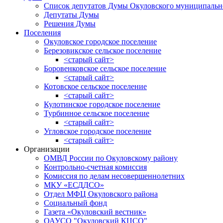
Список депутатов Думы Окуловского муниципальн
Депутаты Думы
Решения Думы
Поселения
Окуловское городское поселение
Березовикское сельское поселение
<старый сайт>
Боровенковское сельское поселение
<старый сайт>
Котовское сельское поселение
<старый сайт>
Кулотинское городское поселение
Турбинное сельское поселение
<старый сайт>
Угловское городское поселение
<старый сайт>
Организации
ОМВД России по Окуловскому району
Контрольно-счетная комиссия
Комиссия по делам несовершеннолетних
МКУ «ЕСДДСО»
Отдел МФЦ Окуловского района
Социальный фонд
Газета «Окуловский вестник»
ОАУСО "Окуловский КЦСО"