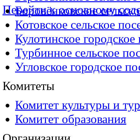
Перейти к основному со
Боровёнковское сельско
Котовское сельское пос
Кулотинское городское
Турбинное сельское по
Угловское городское по
Комитеты
Комитет культуры и ту
Комитет образования
Организации