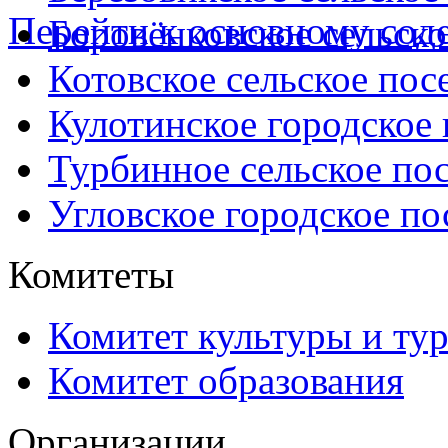
Перейти к основному со
Боровёнковское сельско
Котовское сельское пос
Кулотинское городское
Турбинное сельское по
Угловское городское по
Комитеты
Комитет культуры и ту
Комитет образования
Организации