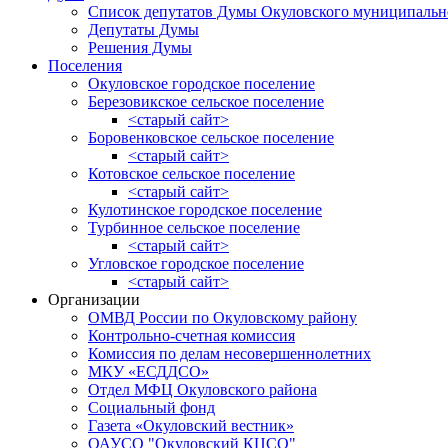
Список депутатов Думы Окуловского муниципальн
Депутаты Думы
Решения Думы
Поселения
Окуловское городское поселение
Березовикское сельское поселение
<старый сайт>
Боровенковское сельское поселение
<старый сайт>
Котовское сельское поселение
<старый сайт>
Кулотинское городское поселение
Турбинное сельское поселение
<старый сайт>
Угловское городское поселение
<старый сайт>
Организации
ОМВД России по Окуловскому району
Контрольно-счетная комиссия
Комиссия по делам несовершеннолетних
МКУ «ЕСДДСО»
Отдел МФЦ Окуловского района
Социальный фонд
Газета «Окуловский вестник»
ОАУСО "Окуловский КЦСО"