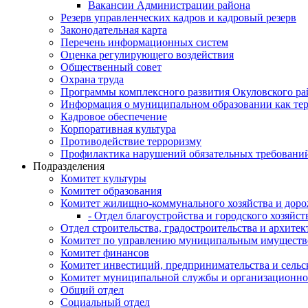
Вакансии Администрации района
Резерв управленческих кадров и кадровый резерв
Законодательная карта
Перечень информационных систем
Оценка регулирующего воздействия
Общественный совет
Охрана труда
Программы комплексного развития Окуловского ра
Информация о муниципальном образовании как те
Кадровое обеспечение
Корпоративная культура
Противодействие терроризму
Профилактика нарушений обязательных требовани
Подразделения
Комитет культуры
Комитет образования
Комитет жилищно-коммунального хозяйства и доро
- Отдел благоустройства и городского хозяйст
Отдел строительства, градостроительства и архите
Комитет по управлению муниципальным имущест
Комитет финансов
Комитет инвестиций, предпринимательства и сельск
Комитет муниципальной службы и организационно
Общий отдел
Социальный отдел