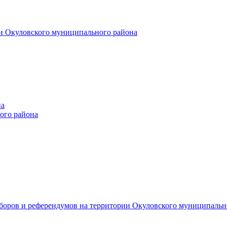
и Окуловского муниципального района
на
ого района
ыборов и референдумов на территории Окуловского муниципальн