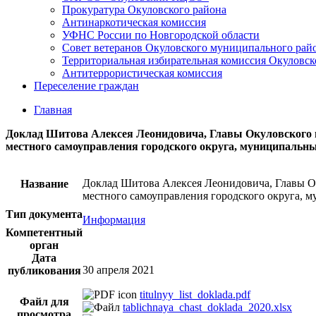
Прокуратура Окуловского района
Антинаркотическая комиссия
УФНС России по Новгородской области
Совет ветеранов Окуловского муниципального рай
Территориальная избирательная комиссия Окуловск
Антитеррористическая комиссия
Переселение граждан
Главная
Доклад Шитова Алексея Леонидовича, Главы Окуловского м
местного самоуправления городского округа, муниципальных
Доклад Шитова Алексея Леонидовича, Главы Ок
Название
местного самоуправления городского округа, м
Тип документа
Информация
Компетентный
орган
Дата
30 апреля 2021
публикования
titulnyy_list_doklada.pdf
Файл для
tablichnaya_chast_doklada_2020.xlsx
просмотра