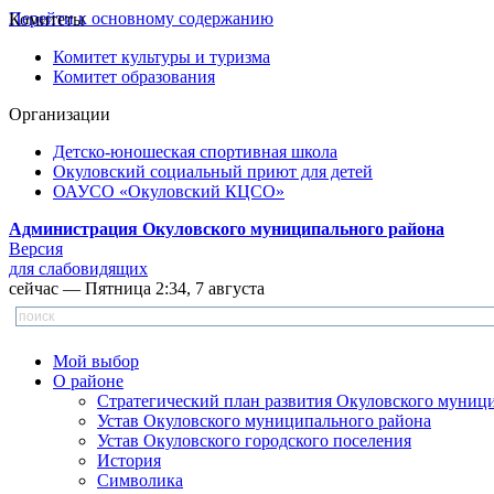
Перейти к основному содержанию
Комитеты
Комитет культуры и туризма
Комитет образования
Организации
Детско-юношеская спортивная школа
Окуловский социальный приют для детей
ОАУСО «Окуловский КЦСО»
Администрация Окуловского муниципального района
Версия
для слабовидящих
сейчас — Пятница 2:34, 7 августа
Мой выбор
О районе
Стратегический план развития Окуловского муниц
Устав Окуловского муниципального района
Устав Окуловского городского поселения
История
Символика