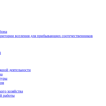
йона
рритории вселения для прибывающих соотечественников
й
жной деятельности
ва
ктуры
вом
ого хозяйства
й работы