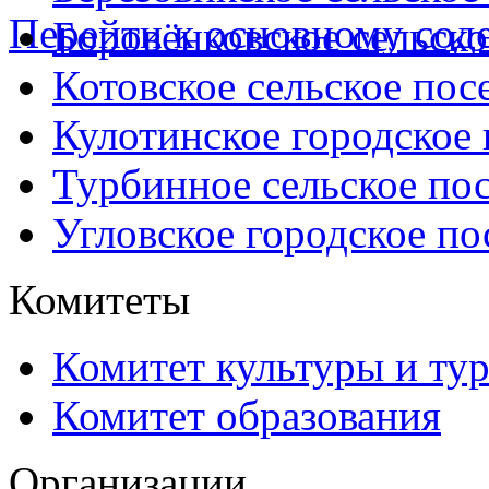
Перейти к основному со
Боровёнковское сельско
Котовское сельское пос
Кулотинское городское
Турбинное сельское по
Угловское городское по
Комитеты
Комитет культуры и ту
Комитет образования
Организации