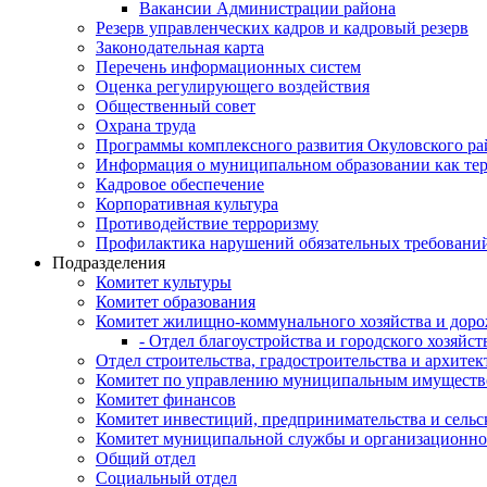
Вакансии Администрации района
Резерв управленческих кадров и кадровый резерв
Законодательная карта
Перечень информационных систем
Оценка регулирующего воздействия
Общественный совет
Охрана труда
Программы комплексного развития Окуловского ра
Информация о муниципальном образовании как те
Кадровое обеспечение
Корпоративная культура
Противодействие терроризму
Профилактика нарушений обязательных требовани
Подразделения
Комитет культуры
Комитет образования
Комитет жилищно-коммунального хозяйства и доро
- Отдел благоустройства и городского хозяйст
Отдел строительства, градостроительства и архите
Комитет по управлению муниципальным имущест
Комитет финансов
Комитет инвестиций, предпринимательства и сельск
Комитет муниципальной службы и организационно
Общий отдел
Социальный отдел