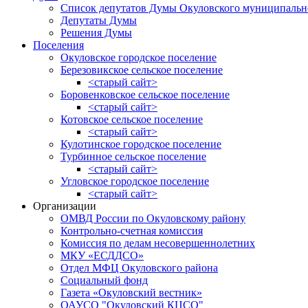
Список депутатов Думы Окуловского муниципальн
Депутаты Думы
Решения Думы
Поселения
Окуловское городское поселение
Березовикское сельское поселение
<старый сайт>
Боровенковское сельское поселение
<старый сайт>
Котовское сельское поселение
<старый сайт>
Кулотинское городское поселение
Турбинное сельское поселение
<старый сайт>
Угловское городское поселение
<старый сайт>
Организации
ОМВД России по Окуловскому району
Контрольно-счетная комиссия
Комиссия по делам несовершеннолетних
МКУ «ЕСДДСО»
Отдел МФЦ Окуловского района
Социальный фонд
Газета «Окуловский вестник»
ОАУСО "Окуловский КЦСО"