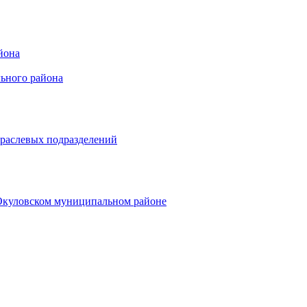
йона
ьного района
траслевых подразделений
 Окуловском муниципальном районе