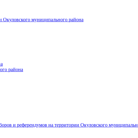
и Окуловского муниципального района
на
ого района
ыборов и референдумов на территории Окуловского муниципальн