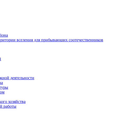
йона
рритории вселения для прибывающих соотечественников
й
жной деятельности
ва
ктуры
вом
ого хозяйства
й работы