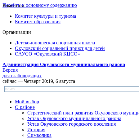
Перейти к основному содержанию
Комитеты
Комитет культуры и туризма
Комитет образования
Организации
Детско-юношеская спортивная школа
Окуловский социальный приют для детей
ОАУСО «Окуловский КЦСО»
Администрация Окуловского муниципального района
Версия
для слабовидящих
сейчас — Четверг 20:19, 6 августа
Мой выбор
О районе
Стратегический план развития Окуловского муниц
Устав Окуловского муниципального района
Устав Окуловского городского поселения
История
Символика