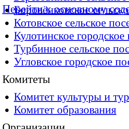
Перейти к основному со
Боровёнковское сельско
Котовское сельское пос
Кулотинское городское
Турбинное сельское по
Угловское городское по
Комитеты
Комитет культуры и ту
Комитет образования
Организации