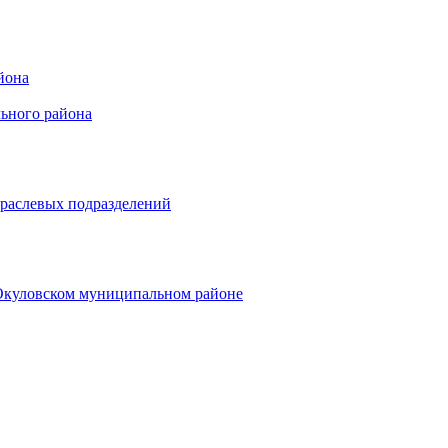
йона
ьного района
траслевых подразделений
 Окуловском муниципальном районе