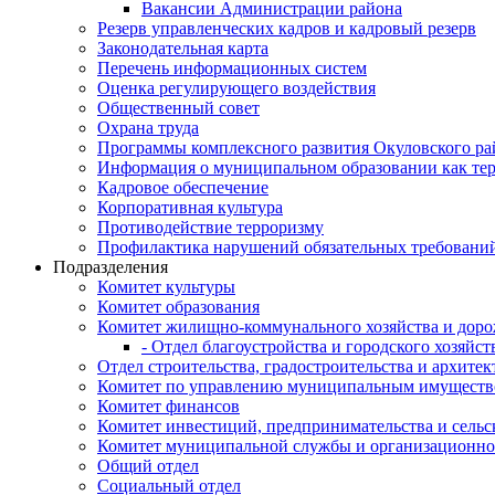
Вакансии Администрации района
Резерв управленческих кадров и кадровый резерв
Законодательная карта
Перечень информационных систем
Оценка регулирующего воздействия
Общественный совет
Охрана труда
Программы комплексного развития Окуловского ра
Информация о муниципальном образовании как те
Кадровое обеспечение
Корпоративная культура
Противодействие терроризму
Профилактика нарушений обязательных требовани
Подразделения
Комитет культуры
Комитет образования
Комитет жилищно-коммунального хозяйства и доро
- Отдел благоустройства и городского хозяйст
Отдел строительства, градостроительства и архите
Комитет по управлению муниципальным имущест
Комитет финансов
Комитет инвестиций, предпринимательства и сельск
Комитет муниципальной службы и организационно
Общий отдел
Социальный отдел