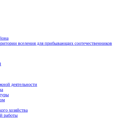
йона
рритории вселения для прибывающих соотечественников
й
жной деятельности
ва
ктуры
вом
ого хозяйства
й работы