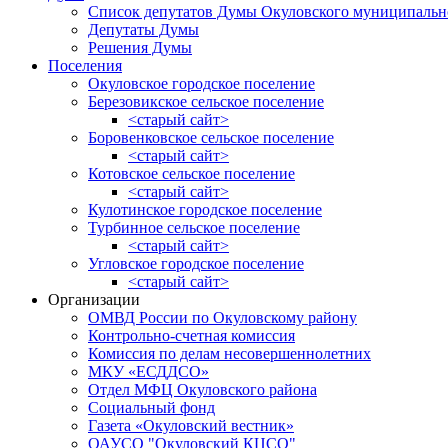
Список депутатов Думы Окуловского муниципальн
Депутаты Думы
Решения Думы
Поселения
Окуловское городское поселение
Березовикское сельское поселение
<старый сайт>
Боровенковское сельское поселение
<старый сайт>
Котовское сельское поселение
<старый сайт>
Кулотинское городское поселение
Турбинное сельское поселение
<старый сайт>
Угловское городское поселение
<старый сайт>
Организации
ОМВД России по Окуловскому району
Контрольно-счетная комиссия
Комиссия по делам несовершеннолетних
МКУ «ЕСДДСО»
Отдел МФЦ Окуловского района
Социальный фонд
Газета «Окуловский вестник»
ОАУСО "Окуловский КЦСО"