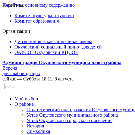
Перейти к основному содержанию
Комитеты
Комитет культуры и туризма
Комитет образования
Организации
Детско-юношеская спортивная школа
Окуловский социальный приют для детей
ОАУСО «Окуловский КЦСО»
Администрация Окуловского муниципального района
Версия
для слабовидящих
сейчас — Суббота 18:11, 8 августа
Мой выбор
О районе
Стратегический план развития Окуловского муниц
Устав Окуловского муниципального района
Устав Окуловского городского поселения
История
Символика