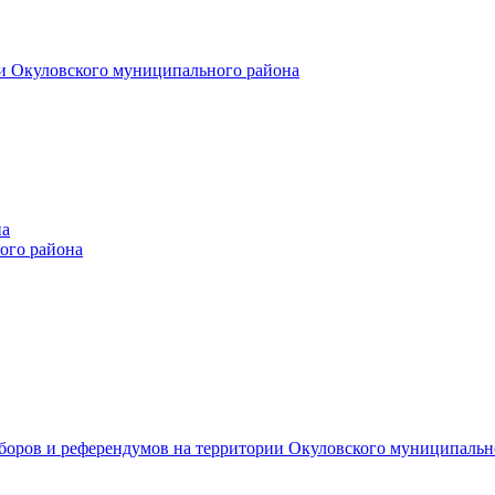
и Окуловского муниципального района
на
ого района
ыборов и референдумов на территории Окуловского муниципальн