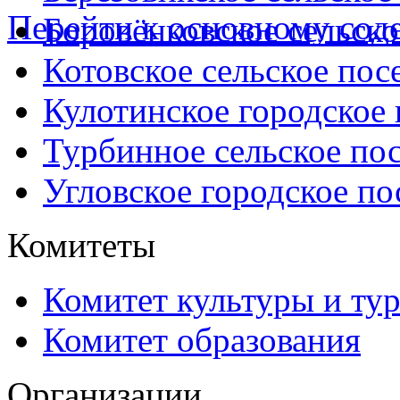
Перейти к основному со
Боровёнковское сельско
Котовское сельское пос
Кулотинское городское
Турбинное сельское по
Угловское городское по
Комитеты
Комитет культуры и ту
Комитет образования
Организации