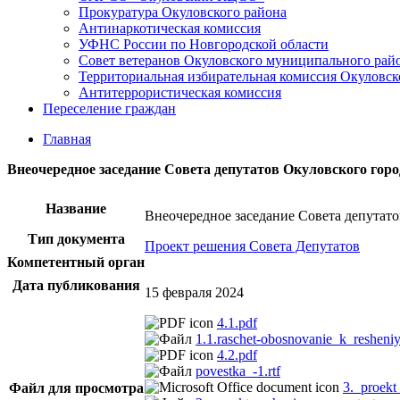
Прокуратура Окуловского района
Антинаркотическая комиссия
УФНС России по Новгородской области
Совет ветеранов Окуловского муниципального рай
Территориальная избирательная комиссия Окуловск
Антитеррористическая комиссия
Переселение граждан
Главная
Внеочередное заседание Совета депутатов Окуловского город
Название
Внеочередное заседание Совета депутато
Тип документа
Проект решения Совета Депутатов
Компетентный орган
Дата публикования
15 февраля 2024
4.1.pdf
1.1.raschet-obosnovanie_k_resheni
4.2.pdf
povestka_-1.rtf
3._proekt
Файл для просмотра