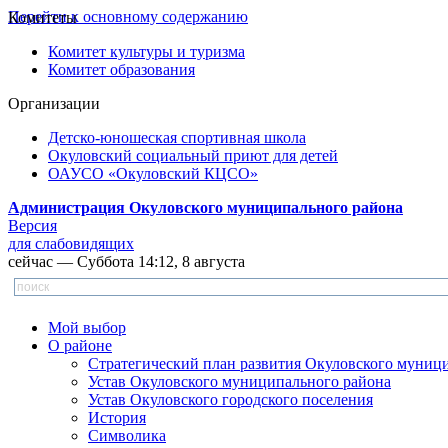
Перейти к основному содержанию
Комитеты
Комитет культуры и туризма
Комитет образования
Организации
Детско-юношеская спортивная школа
Окуловский социальный приют для детей
ОАУСО «Окуловский КЦСО»
Администрация Окуловского муниципального района
Версия
для слабовидящих
сейчас — Суббота 14:12, 8 августа
Мой выбор
О районе
Стратегический план развития Окуловского муниц
Устав Окуловского муниципального района
Устав Окуловского городского поселения
История
Символика