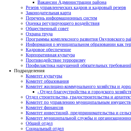
Вакансии Администрации района
Резерв управленческих кадров и кадровый резерв
Законодательная карта
Перечень информационных систем
Оценка регулирующего воздействия
Общественный совет
Охрана труда
Программы комплексного развития Окуловского ра
Информация о муниципальном образовании как те
Кадровое обеспечение
Корпоративная культура
Противодействие терроризму
Профилактика нарушений обязательных требовани
Подразделения
Комитет культуры
Комитет образования
Комитет жилищно-коммунального хозяйства и доро
- Отдел благоустройства и городского хозяйст
Отдел строительства, градостроительства и архите
Комитет по управлению муниципальным имущест
Комитет финансов
Комитет инвестиций, предпринимательства и сельск
Комитет муниципальной службы и организационно
Общий отдел
Социальный отдел