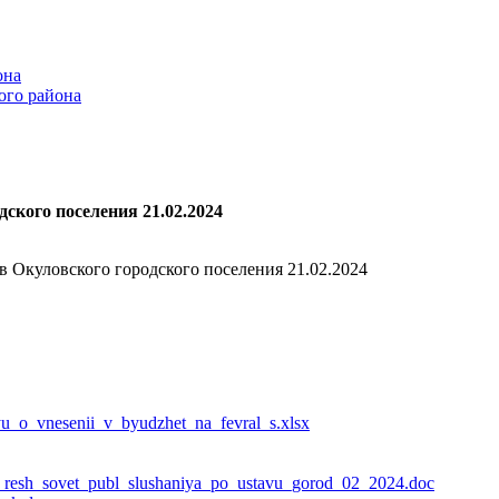
она
ого района
ского поселения 21.02.2024
в Окуловского городского поселения 21.02.2024
yu_o_vnesenii_v_byudzhet_na_fevral_s.xlsx
_resh_sovet_publ_slushaniya_po_ustavu_gorod_02_2024.doc