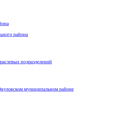
йона
ьного района
траслевых подразделений
 Окуловском муниципальном районе