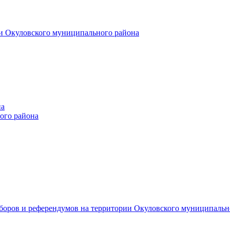
и Окуловского муниципального района
на
ого района
ыборов и референдумов на территории Окуловского муниципальн