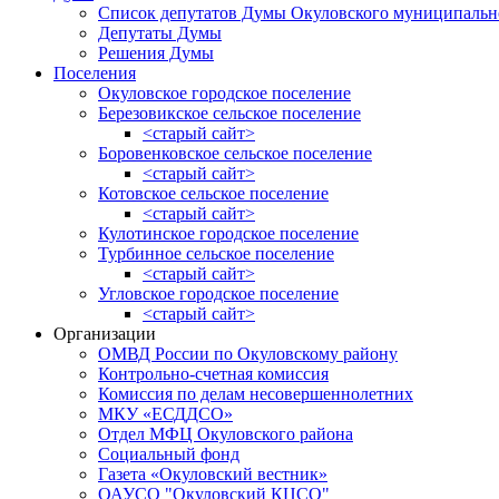
Список депутатов Думы Окуловского муниципальн
Депутаты Думы
Решения Думы
Поселения
Окуловское городское поселение
Березовикское сельское поселение
<старый сайт>
Боровенковское сельское поселение
<старый сайт>
Котовское сельское поселение
<старый сайт>
Кулотинское городское поселение
Турбинное сельское поселение
<старый сайт>
Угловское городское поселение
<старый сайт>
Организации
ОМВД России по Окуловскому району
Контрольно-счетная комиссия
Комиссия по делам несовершеннолетних
МКУ «ЕСДДСО»
Отдел МФЦ Окуловского района
Социальный фонд
Газета «Окуловский вестник»
ОАУСО "Окуловский КЦСО"