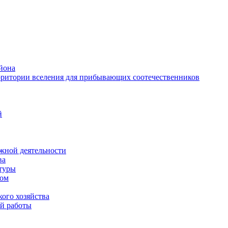
йона
рритории вселения для прибывающих соотечественников
й
жной деятельности
ва
ктуры
вом
ого хозяйства
й работы