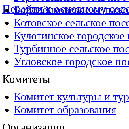
Перейти к основному со
Боровёнковское сельско
Котовское сельское пос
Кулотинское городское
Турбинное сельское по
Угловское городское по
Комитеты
Комитет культуры и ту
Комитет образования
Организации