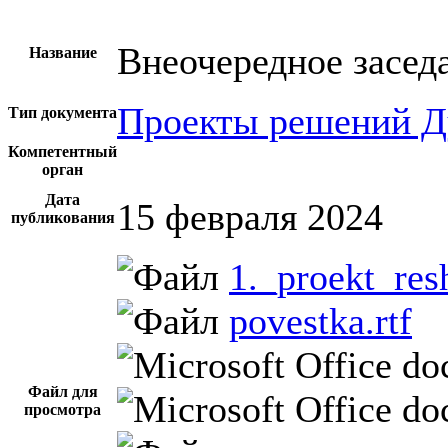
Внеочередное засед
Название
Проекты решений 
Тип документа
Компетентный
орган
Дата
15 февраля 2024
публикования
1._proekt_re
povestka.rtf
Файл для
просмотра