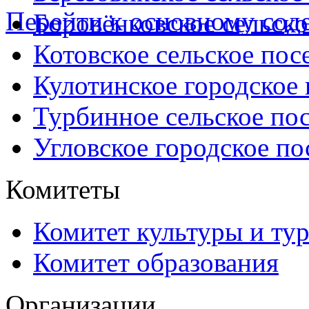
Перейти к основному со
Боровёнковское сельско
Котовское сельское пос
Кулотинское городское
Турбинное сельское по
Угловское городское по
Комитеты
Комитет культуры и ту
Комитет образования
Организации