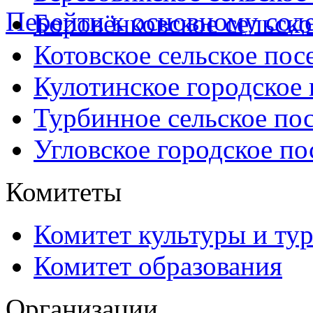
Перейти к основному со
Боровёнковское сельско
Котовское сельское пос
Кулотинское городское
Турбинное сельское по
Угловское городское по
Комитеты
Комитет культуры и ту
Комитет образования
Организации