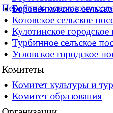
Перейти к основному со
Боровёнковское сельско
Котовское сельское пос
Кулотинское городское
Турбинное сельское по
Угловское городское по
Комитеты
Комитет культуры и ту
Комитет образования
Организации