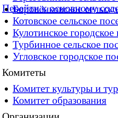
Перейти к основному со
Боровёнковское сельско
Котовское сельское пос
Кулотинское городское
Турбинное сельское по
Угловское городское по
Комитеты
Комитет культуры и ту
Комитет образования
Организации