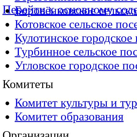
Перейти к основному со
Боровёнковское сельско
Котовское сельское пос
Кулотинское городское
Турбинное сельское по
Угловское городское по
Комитеты
Комитет культуры и ту
Комитет образования
Организации