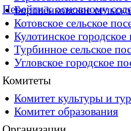
Перейти к основному со
Боровёнковское сельско
Котовское сельское пос
Кулотинское городское
Турбинное сельское по
Угловское городское по
Комитеты
Комитет культуры и ту
Комитет образования
Организации