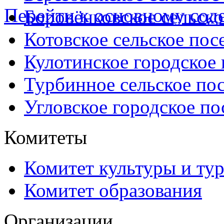
Перейти к основному со
Боровёнковское сельско
Котовское сельское пос
Кулотинское городское
Турбинное сельское по
Угловское городское по
Комитеты
Комитет культуры и ту
Комитет образования
Организации