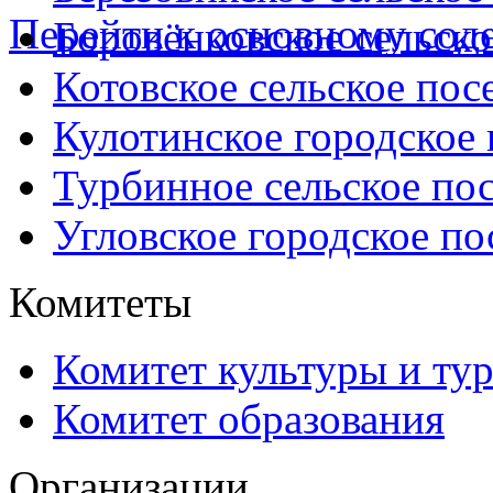
Перейти к основному со
Боровёнковское сельско
Котовское сельское пос
Кулотинское городское
Турбинное сельское по
Угловское городское по
Комитеты
Комитет культуры и ту
Комитет образования
Организации