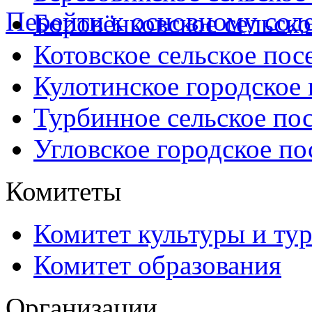
Перейти к основному со
Боровёнковское сельско
Котовское сельское пос
Кулотинское городское
Турбинное сельское по
Угловское городское по
Комитеты
Комитет культуры и ту
Комитет образования
Организации