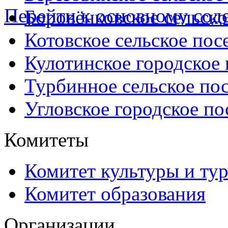
Перейти к основному со
Боровёнковское сельско
Котовское сельское пос
Кулотинское городское
Турбинное сельское по
Угловское городское по
Комитеты
Комитет культуры и ту
Комитет образования
Организации